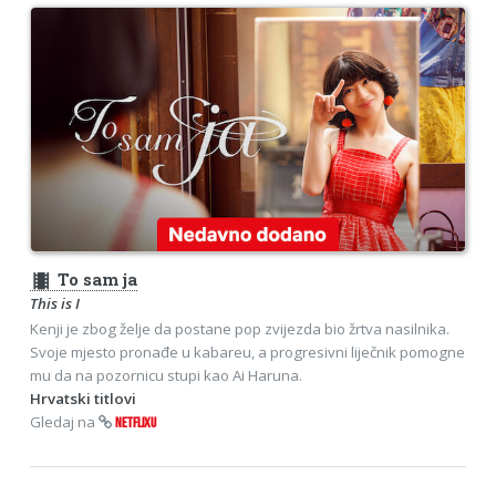
theaters
To sam ja
This is I
Kenji je zbog želje da postane pop zvijezda bio žrtva nasilnika.
Svoje mjesto pronađe u kabareu, a progresivni liječnik pomogne
mu da na pozornicu stupi kao Ai Haruna.
Hrvatski titlovi
Gledaj na
NETFLIXU