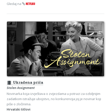
Gledaj na
NETFLIXU
theaters
Ukradena priča
Stolen Assignment
Novinarka koja izvještava o zvijezdama u potrazi za ozbiljnijim
zadatkom istražuje ubojstvo, no konkurencija joj je novinar koji
piše o zločinima.
Hrvatski titlovi