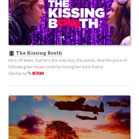
theaters
The Kissing Booth
He's off limits, but he's the only boy she wants. And the price of
following her heart could be losing her best friend.
Gledaj na
NETFLIXU