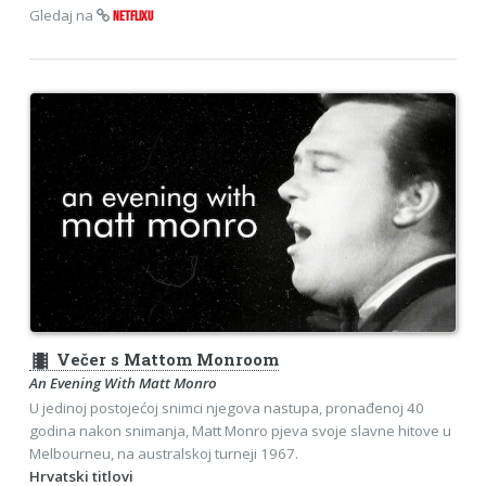
Gledaj na
NETFLIXU
theaters
Večer s Mattom Monroom
An Evening With Matt Monro
U jedinoj postojećoj snimci njegova nastupa, pronađenoj 40
godina nakon snimanja, Matt Monro pjeva svoje slavne hitove u
Melbourneu, na australskoj turneji 1967.
Hrvatski titlovi