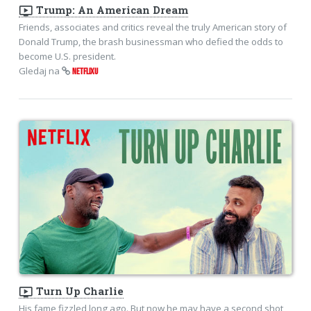
ondemand_video
Trump: An American Dream
Friends, associates and critics reveal the truly American story of
Donald Trump, the brash businessman who defied the odds to
become U.S. president.
Gledaj na
NETFLIXU
ondemand_video
Turn Up Charlie
His fame fizzled long ago. But now he may have a second shot