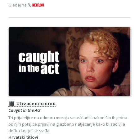
Gledaj na
NETFLIXU
theaters
Uhvaćeni u činu
Caught in the Act
Tri prijateljice na odmoru moraju se uskladiti nakon što ih jedna
od njih potajice prijavi na glazbeno natjecanje kako bi zadivila
dečka koji joj se sviđa.
Hrvatski titlovi