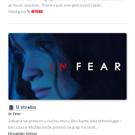
at music stardom. There's just one pint-sized catch...
Gledaj na
NETFLIXU
theaters
U strahu
In Fear
Zabava se pretvori u noćnu moru. Bez karte, bez tehnologije i
bez izlaza. Možda može pomoći ovaj tip na cesti...
Hrvatski titlovi