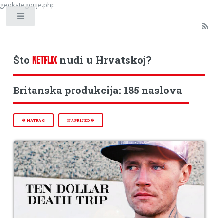
geokategorije.php
Toggle
Što
nudi u Hrvatskoj?
NETFLIX
Britanska produkcija: 185 naslova
NATRAG
NAPRIJED