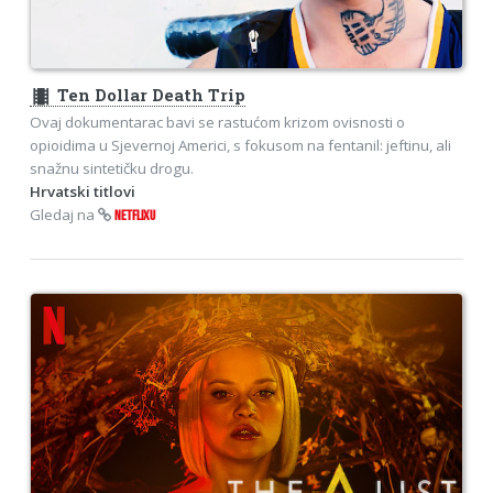
theaters
Ten Dollar Death Trip
Ovaj dokumentarac bavi se rastućom krizom ovisnosti o
opioidima u Sjevernoj Americi, s fokusom na fentanil: jeftinu, ali
snažnu sintetičku drogu.
Hrvatski titlovi
Gledaj na
NETFLIXU