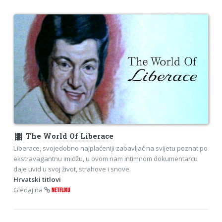
theaters
The World Of Liberace
Liberace, svojedobno najplaćeniji zabavljač na svijetu poznat po
ekstravagantnu imidžu, u ovom nam intimnom dokumentarcu
daje uvid u svoj život, strahove i snove.
Hrvatski titlovi
Gledaj na
NETFLIXU