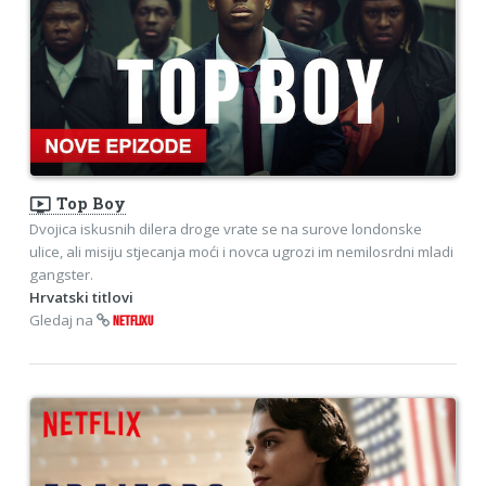
ondemand_video
Top Boy
Dvojica iskusnih dilera droge vrate se na surove londonske
ulice, ali misiju stjecanja moći i novca ugrozi im nemilosrdni mladi
gangster.
Hrvatski titlovi
Gledaj na
NETFLIXU