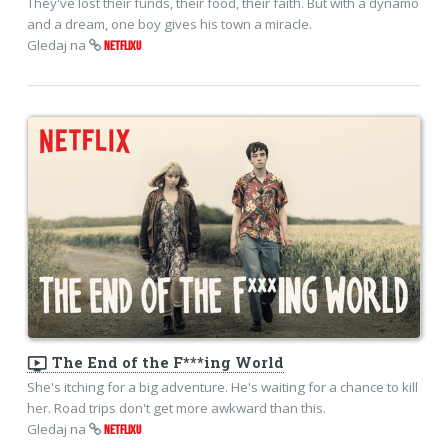
They've lost their funds, their food, their faith. But with a dynamo
and a dream, one boy gives his town a miracle.
Gledaj na
NETFLIXU
ondemand_video
The End of the F***ing World
She's itching for a big adventure. He's waiting for a chance to kill
her. Road trips don't get more awkward than this.
Gledaj na
NETFLIXU