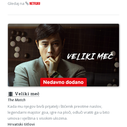
Gledaj na
NETFLIXU
theaters
Veliki meč
The Match
Kada mu njegov bivši prijatelj i štićenik preotme naslov,
legendarni majstor goa, igre na ploči, odluči vratiti ga u bitci
umova i vještina s visokim ulozima.
Hrvatski titlovi