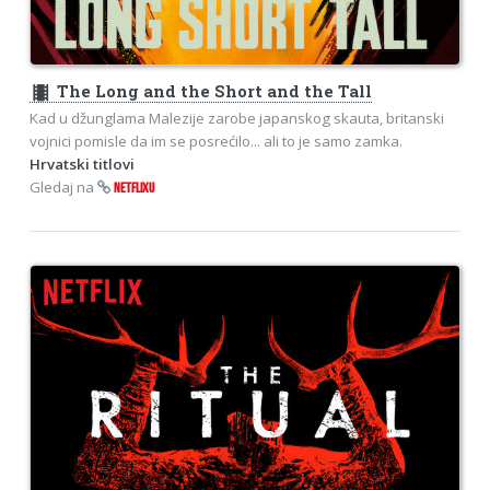
theaters
The Long and the Short and the Tall
Kad u džunglama Malezije zarobe japanskog skauta, britanski
vojnici pomisle da im se posrećilo... ali to je samo zamka.
Hrvatski titlovi
Gledaj na
NETFLIXU