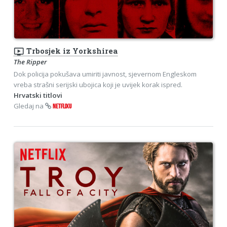
ondemand_video
Trbosjek iz Yorkshirea
The Ripper
Dok policija pokušava umiriti javnost, sjevernom Engleskom
vreba strašni serijski ubojica koji je uvijek korak ispred.
Hrvatski titlovi
Gledaj na
NETFLIXU