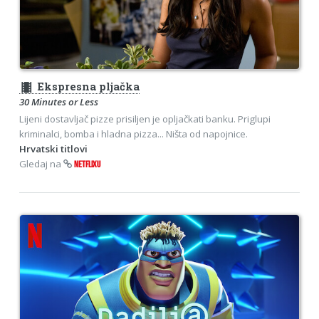
theaters
Ekspresna pljačka
30 Minutes or Less
Lijeni dostavljač pizze prisiljen je opljačkati banku. Priglupi
kriminalci, bomba i hladna pizza... Ništa od napojnice.
Hrvatski titlovi
Gledaj na
NETFLIXU