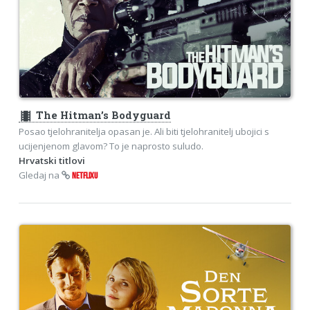
theaters
The Hitman’s Bodyguard
Posao tjelohranitelja opasan je. Ali biti tjelohranitelj ubojici s
ucijenjenom glavom? To je naprosto suludo.
Hrvatski titlovi
Gledaj na
NETFLIXU