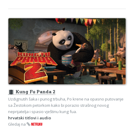
theaters
Kung Fu Panda 2
Uzdignutih šaka i punog trbuha, Po krene na opasno putovanje
sa Žestokom petorkom kako bi porazio strašnog novog
neprijatelja i spasio vještinu kung fua.
hrvatski titlovi i audio
Gledaj na
NETFLIXU