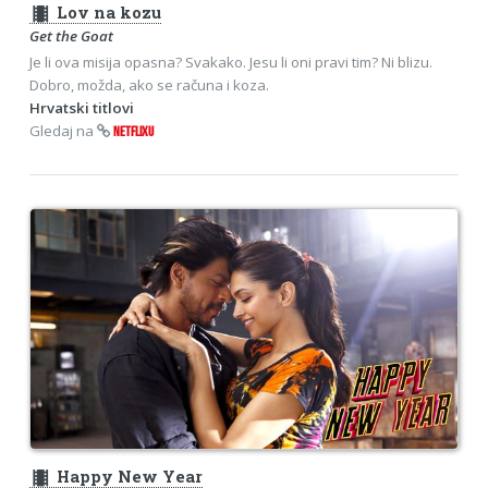
theaters
Lov na kozu
Get the Goat
Je li ova misija opasna? Svakako. Jesu li oni pravi tim? Ni blizu.
Dobro, možda, ako se računa i koza.
Hrvatski titlovi
Gledaj na
NETFLIXU
theaters
Happy New Year