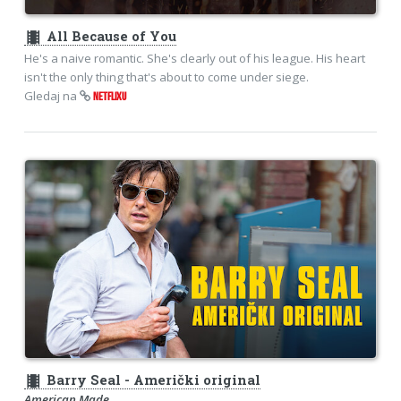
theaters
All Because of You
He's a naive romantic. She's clearly out of his league. His heart
isn't the only thing that's about to come under siege.
Gledaj na
NETFLIXU
theaters
Barry Seal - Američki original
American Made