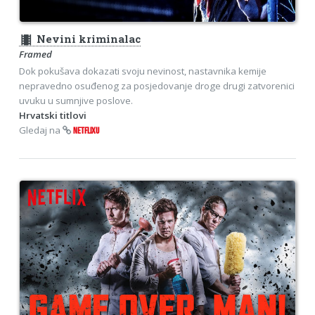
theaters
Nevini kriminalac
Framed
Dok pokušava dokazati svoju nevinost, nastavnika kemije
nepravedno osuđenog za posjedovanje droge drugi zatvorenici
uvuku u sumnjive poslove.
Hrvatski titlovi
Gledaj na
NETFLIXU