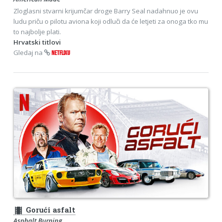
Zloglasni stvarni krijumčar droge Barry Seal nadahnuo je ovu
ludu priču o pilotu aviona koji odluči da će letjeti za onoga tko mu
to najbolje plati.
Hrvatski titlovi
Gledaj na
NETFLIXU
theaters
Gorući asfalt
Asphalt Burning