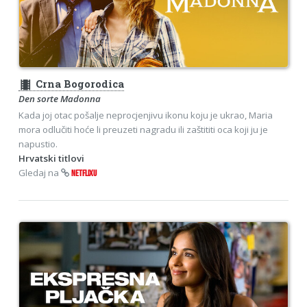
theaters
Crna Bogorodica
Den sorte Madonna
Kada joj otac pošalje neprocjenjivu ikonu koju je ukrao, Maria
mora odlučiti hoće li preuzeti nagradu ili zaštititi oca koji ju je
napustio.
Hrvatski titlovi
Gledaj na
NETFLIXU