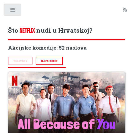
Toggle
Što
nudi u Hrvatskoj?
NETFLIX
Akcijske komedije: 52 naslova
NATRAG
NAPRIJED