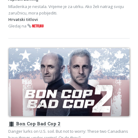
Mladenka je nestala. Vrijeme je za utrku. Ako želi natrag svoju
zaručnicu, mora pobijediti.
Hrvatski titlovi
Gledaj na
NETFLIXU
theaters
Bon Cop Bad Cop 2
Danger lurks on U.S. soil. But not to worry: These two Canadians
have things under control. Or do they?