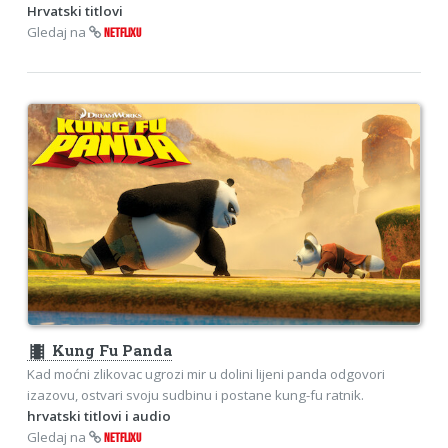
Hrvatski titlovi
Gledaj na
NETFLIXU
theaters
Kung Fu Panda
Kad moćni zlikovac ugrozi mir u dolini lijeni panda odgovori
izazovu, ostvari svoju sudbinu i postane kung-fu ratnik.
hrvatski titlovi i audio
Gledaj na
NETFLIXU