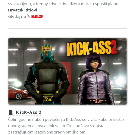
svaku cijenu, a Kenny i dvoje tinejdžera moraju spasiti planet.
Hrvatski titlovi
Gledaj na
NETFLIXU
theaters
Kick-Ass 2
Četiri godine nakon povlačenja Kick-Ass se vraća kako bi srušio
novog superzlikovca dok se Hit Girl suočava s doista
zastrašujućim izazovom: srednjom školom.