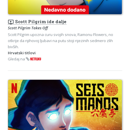
ondemand_video
Scott Pilgrim ide dalje
Scott Pilgrim Takes Off
Scott Pilgrim upozna curu svojih snova, Ramonu Flowers, no
otkrije da njihovoj ljubavi na putu stoji njezinih sedmero zlih
bivših.
Hrvatski titlovi
Gledaj na
NETFLIXU