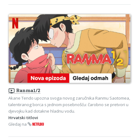
ondemand_video
Ranma1/2
Akane Tendo upozna svoga novog zaručnika Ranmu Saotomea,
talentiranog borca s jednom posebnošću: čarobno se pretvori u
djevojku kad dotakne hladnu vodu.
Hrvatski titlovi
Gledaj na
NETFLIXU