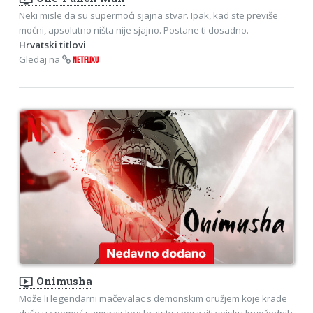
Neki misle da su supermoći sjajna stvar. Ipak, kad ste previše
moćni, apsolutno ništa nije sjajno. Postane ti dosadno.
Hrvatski titlovi
Gledaj na
NETFLIXU
ondemand_video
Onimusha
Može li legendarni mačevalac s demonskim oružjem koje krade
duše uz pomoć samurajskog bratstva poraziti vojsku krvožednih