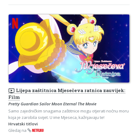
ondemand_video
Lijepa zaštitnica Mjesečeva ratnica zauvijek:
Film
Pretty Guardian Sailor Moon Eternal The Movie
Samo zajedničkim snagama zaštitnice mogu otjerati noćnu moru
koja je zarobila svijet. U ime Mjeseca, kažnjavaju te!
Hrvatski titlovi
Gledaj na
NETFLIXU