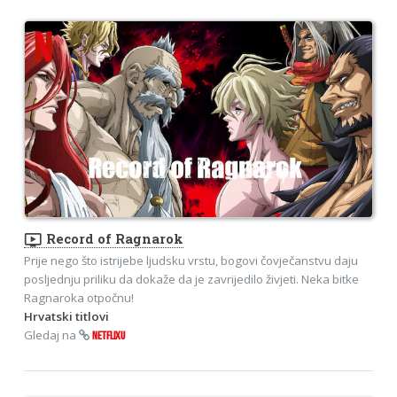
ondemand_video
Record of Ragnarok
Prije nego što istrijebe ljudsku vrstu, bogovi čovječanstvu daju
posljednju priliku da dokaže da je zavrijedilo živjeti. Neka bitke
Ragnaroka otpočnu!
Hrvatski titlovi
Gledaj na
NETFLIXU