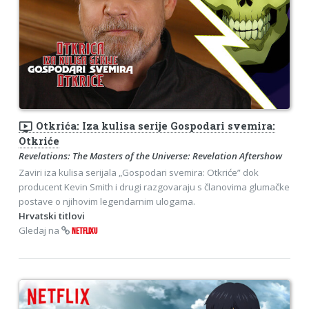
ondemand_video
Otkrića: Iza kulisa serije Gospodari svemira:
Otkriće
Revelations: The Masters of the Universe: Revelation Aftershow
Zaviri iza kulisa serijala „Gospodari svemira: Otkriće” dok
producent Kevin Smith i drugi razgovaraju s članovima glumačke
postave o njihovim legendarnim ulogama.
Hrvatski titlovi
Gledaj na
NETFLIXU