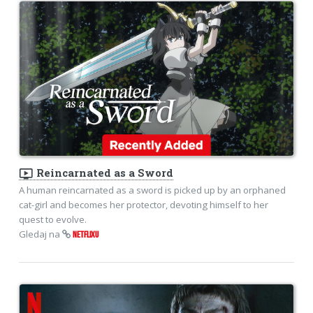
ondemand_video
Reincarnated as a Sword
A human reincarnated as a sword is picked up by an orphaned
cat-girl and becomes her protector, devoting himself to her
quest to evolve.
Gledaj na
NETFLIXU