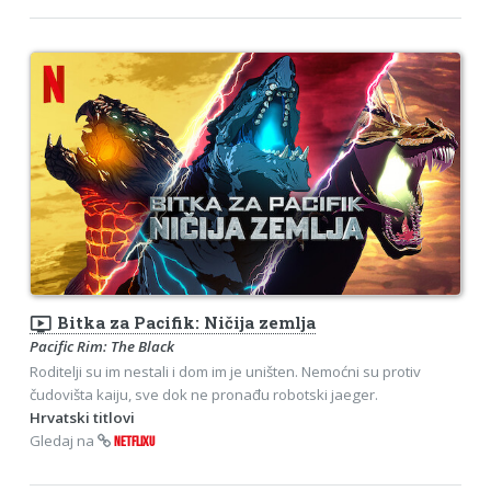
ondemand_video
Bitka za Pacifik: Ničija zemlja
Pacific Rim: The Black
Roditelji su im nestali i dom im je uništen. Nemoćni su protiv
čudovišta kaiju, sve dok ne pronađu robotski jaeger.
Hrvatski titlovi
Gledaj na
NETFLIXU