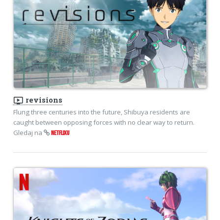
ondemand_video
revisions
Flung three centuries into the future, Shibuya residents are
caught between opposing forces with no clear way to return.
Gledaj na
NETFLIXU