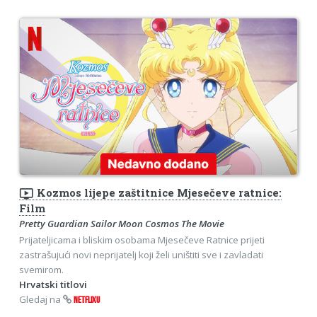
ondemand_video
Kozmos lijepe zaštitnice Mjesečeve ratnice:
Film
Pretty Guardian Sailor Moon Cosmos The Movie
Prijateljicama i bliskim osobama Mjesečeve Ratnice prijeti
zastrašujući novi neprijatelj koji želi uništiti sve i zavladati
svemirom.
Hrvatski titlovi
Gledaj na
NETFLIXU