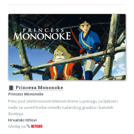
theaters
Princeza Mononoke
Princess Mononoke
Princ pod smrtonosnom kletvom krene u potragu za lijekom i
nađe se usred borbe između rudarskog gradića i šumskih
životinja.
Hrvatski titlovi
Gledaj na
NETFLIXU