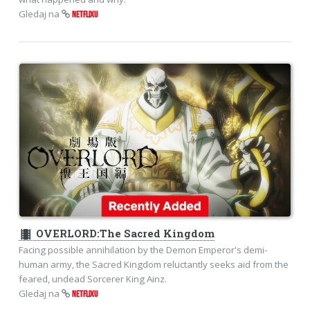
Gledaj na
NETFLIXU
theaters
OVERLORD:The Sacred Kingdom
Facing possible annihilation by the Demon Emperor's demi-
human army, the Sacred Kingdom reluctantly seeks aid from the
feared, undead Sorcerer King Ainz.
Gledaj na
NETFLIXU