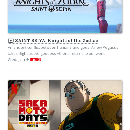
ondemand_video
​SAINT SEIYA: Knights of the Zodiac
An ancient conflict between humans and gods. A new Pegasus
takes flight as the goddess Athena returns to our world.
Gledaj na
NETFLIXU