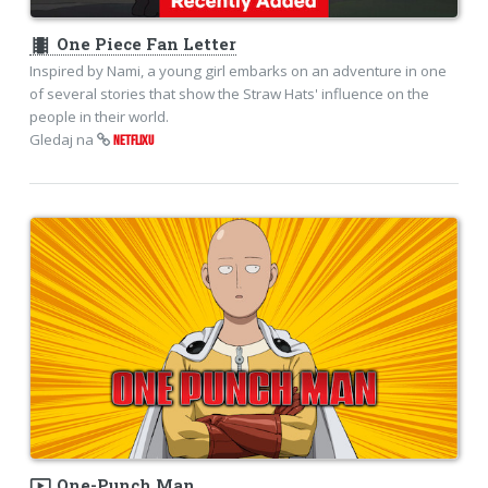
theaters
One Piece Fan Letter
Inspired by Nami, a young girl embarks on an adventure in one
of several stories that show the Straw Hats' influence on the
people in their world.
Gledaj na
NETFLIXU
ondemand_video
One-Punch Man