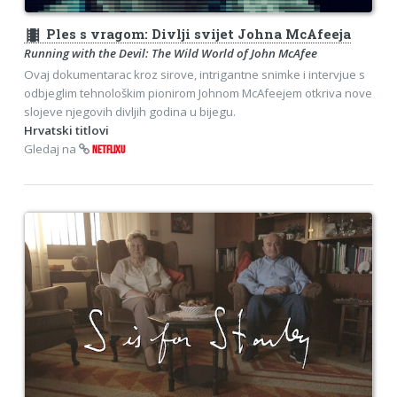
theaters
Ples s vragom: Divlji svijet Johna McAfeeja
Running with the Devil: The Wild World of John McAfee
Ovaj dokumentarac kroz sirove, intrigantne snimke i intervjue s
odbjeglim tehnološkim pionirom Johnom McAfeejem otkriva nove
slojeve njegovih divljih godina u bijegu.
Hrvatski titlovi
Gledaj na
NETFLIXU