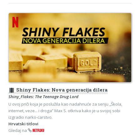
theaters
Shiny Flakes: Nova generacija dilera
Shiny_Flakes: The Teenage Drug Lord
U ovoj priči koja je poslužila kao nadahnuće za seriju „Škola,
internet, veze... i droga” Max S. otkriva kako je u svojoj sobi
izgradio narko-carstvo.
Hrvatski titlovi
Gledaj na
NETFLIXU