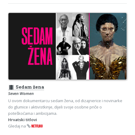
theaters
Sedam žena
Seven Women
U ovom dokumentarcu sedam žena, od dizajnerice i novinarke
do glumice i aktivistkinje, dijeli svoje osobne priče o
poteškoćama i ambicijama.
Hrvatski titlovi
Gledaj na
NETFLIXU