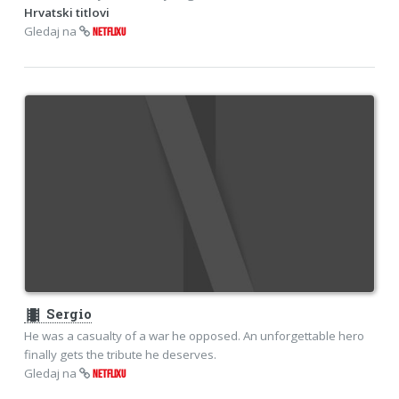
Hrvatski titlovi
Gledaj na
NETFLIXU
theaters
Sergio
He was a casualty of a war he opposed. An unforgettable hero
finally gets the tribute he deserves.
Gledaj na
NETFLIXU