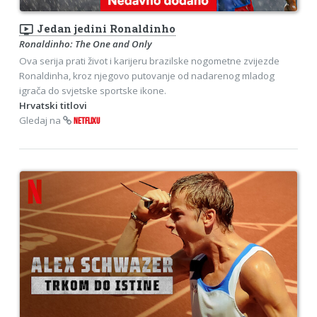
ondemand_video
Jedan jedini Ronaldinho
Ronaldinho: The One and Only
Ova serija prati život i karijeru brazilske nogometne zvijezde
Ronaldinha, kroz njegovo putovanje od nadarenog mladog
igrača do svjetske sportske ikone.
Hrvatski titlovi
Gledaj na
NETFLIXU