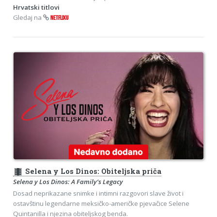
Hrvatski titlovi
Gledaj na
NETFLIXU
theaters
Selena y Los Dinos: Obiteljska priča
Selena y Los Dinos: A Family’s Legacy
Dosad neprikazane snimke i intimni razgovori slave život i
ostavštinu legendarne meksičko-američke pjevačice Selene
Quintanilla i njezina obiteljskog benda.