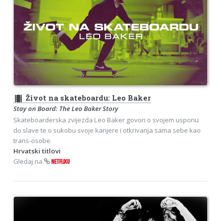
theaters
Život na skateboardu: Leo Baker
Stay on Board: The Leo Baker Story
Skateboarderska zvijezda Leo Baker govori o svojem usponu
do slave te o sukobu svoje karijere i otkrivanja sama sebe kao
trans-osobe.
Hrvatski titlovi
Gledaj na
NETFLIXU