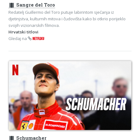
theaters
Sangre del Toro
Redatelj Guillermo del Toro putuje labirintom sjećanja iz
djetinjstva, kulturnih mitova i čudovišta kako bi otkrio porijeklo
svojih vizionarskih filmova.
Hrvatski titlovi
Gledaj na
NETFLIXU
theaters
Schumacher