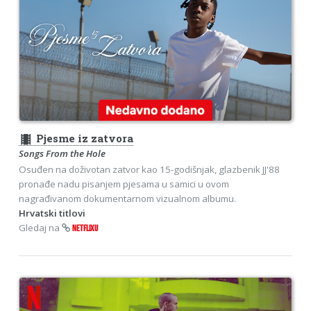
theaters
Pjesme iz zatvora
Songs From the Hole
Osuđen na doživotan zatvor kao 15-godišnjak, glazbenik JJ'88
pronađe nadu pisanjem pjesama u samici u ovom
nagrađivanom dokumentarnom vizualnom albumu.
Hrvatski titlovi
Gledaj na
NETFLIXU