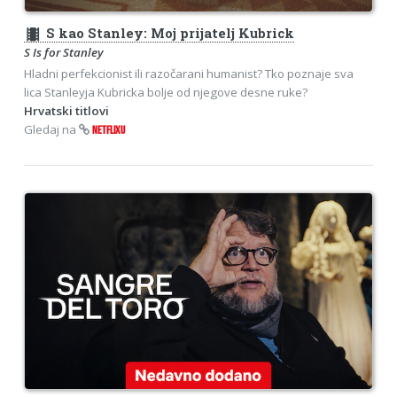
theaters
S kao Stanley: Moj prijatelj Kubrick
S Is for Stanley
Hladni perfekcionist ili razočarani humanist? Tko poznaje sva
lica Stanleyja Kubricka bolje od njegove desne ruke?
Hrvatski titlovi
Gledaj na
NETFLIXU