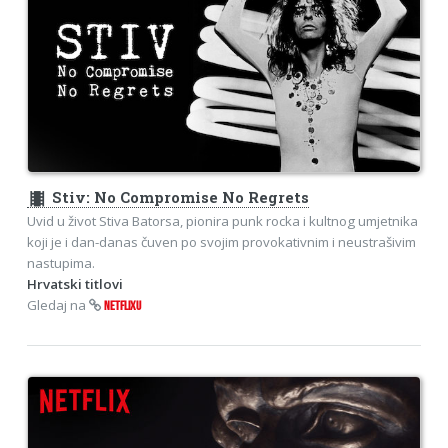
theaters
Stiv: No Compromise No Regrets
Uvid u život Stiva Batorsa, pionira punk rocka i kultnog umjetnika
koji je i dan-danas čuven po svojim provokativnim i neustrašivim
nastupima.
Hrvatski titlovi
Gledaj na
NETFLIXU