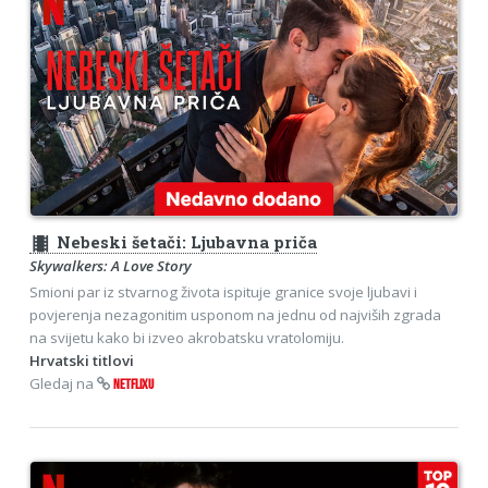
theaters
Nebeski šetači: Ljubavna priča
Skywalkers: A Love Story
Smioni par iz stvarnog života ispituje granice svoje ljubavi i
povjerenja nezagonitim usponom na jednu od najviših zgrada
na svijetu kako bi izveo akrobatsku vratolomiju.
Hrvatski titlovi
Gledaj na
NETFLIXU