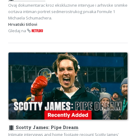
Ovaj dokumentarac kroz ekskluzivne intervjue i arhivske snimke
ocrtava intiman portret sedmerostrukog prvaka Formule 1
Michaela Schumachera.
Hrvatski titlovi
Gledaj na
NETFLIXU
theaters
Scotty James: Pipe Dream
Intimate interviews and home footage recount Scotty James'