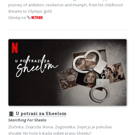
journey of ambition, resilience and triumph, from his childhood
dreams to Olympic gold.
Gledaj na
NETFLIXU
theaters
U potrazi za Sheelom
Searching For Sheela
Zločinka. Zvijezda. Ikona. Zagonetka. Svijet ju je pokušao
shvatiti. No hoće li ikada vidjeti pravu Sheelu?