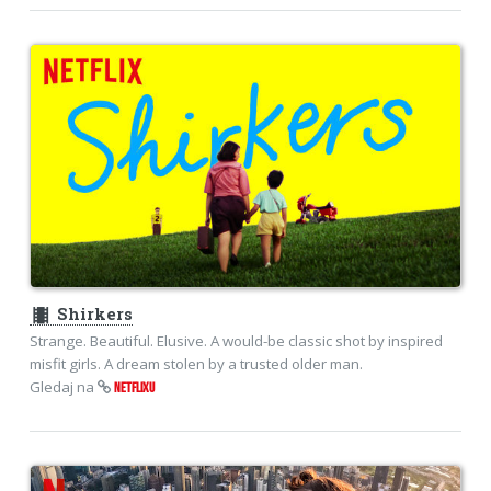
theaters
Shirkers
Strange. Beautiful. Elusive. A would-be classic shot by inspired
misfit girls. A dream stolen by a trusted older man.
Gledaj na
NETFLIXU