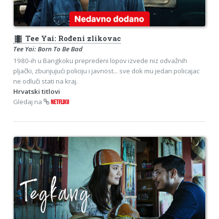
theaters
Tee Yai: Rođeni zlikovac
Tee Yai: Born To Be Bad
1980-ih u Bangkoku prepredeni lopov izvede niz odvažnih
pljački, zbunjujući policiju i javnost... sve dok mu jedan policajac
ne odluči stati na kraj.
Hrvatski titlovi
Gledaj na
NETFLIXU