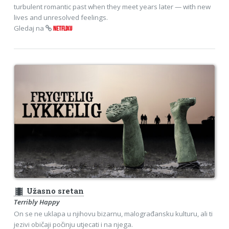
turbulent romantic past when they meet years later — with new
lives and unresolved feelings.
Gledaj na
NETFLIXU
theaters
Užasno sretan
Terribly Happy
On se ne uklapa u njihovu bizarnu, malograđansku kulturu, ali ti
jezivi običaji počinju utjecati i na njega.