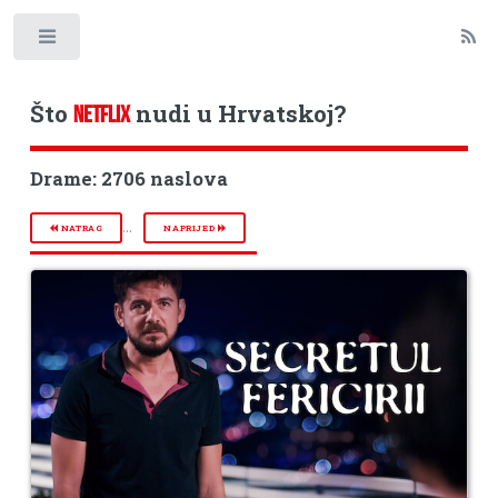
Toggle
Što
nudi u Hrvatskoj?
NETFLIX
Drame: 2706 naslova
...
NATRAG
NAPRIJED