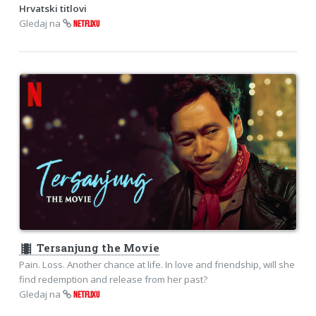
Hrvatski titlovi
Gledaj na
NETFLIXU
theaters
Tersanjung the Movie
Pain. Loss. Another chance at life. In love and friendship, will she
find redemption and release from her past?
Gledaj na
NETFLIXU