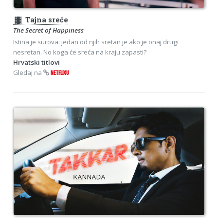
theaters
Tajna sreće
The Secret of Happiness
Istina je surova: jedan od njih sretan je ako je onaj drugi
nesretan. No koga će sreća na kraju zapasti?
Hrvatski titlovi
Gledaj na
NETFLIXU