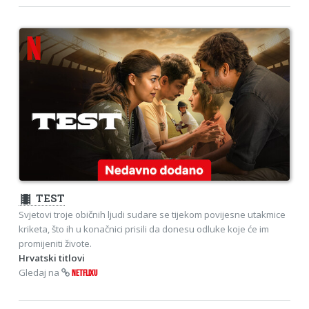
theaters
TEST
Svjetovi troje običnih ljudi sudare se tijekom povijesne utakmice
kriketa, što ih u konačnici prisili da donesu odluke koje će im
promijeniti živote.
Hrvatski titlovi
Gledaj na
NETFLIXU