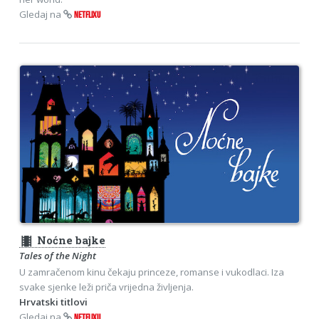
Gledaj na
NETFLIXU
theaters
Noćne bajke
Tales of the Night
U zamračenom kinu čekaju princeze, romanse i vukodlaci. Iza
svake sjenke leži priča vrijedna življenja.
Hrvatski titlovi
Gledaj na
NETFLIXU