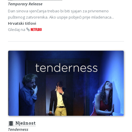
Temporary Release
Dan sinova vjenčanja trebao bi biti sjajan za privremeno
puštenog zatvorenika. Ako uspije pobjeći prije mladenaca...
Hrvatski titlovi
Gledaj na
NETFLIXU
theaters
Nježnost
Tenderness