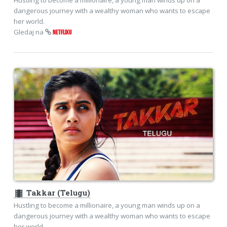
dangerous journey with a wealthy woman who wants to escape
her world.
Gledaj na
NETFLIXU
theaters
Takkar (Telugu)
Hustling to become a millionaire, a young man winds up on a
dangerous journey with a wealthy woman who wants to escape
her world.