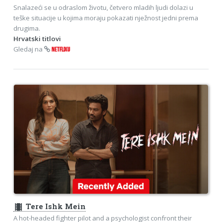
Snalazeći se u odraslom životu, četvero mladih ljudi dolazi u
teške situacije u kojima moraju pokazati nježnost jedni prema
drugima.
Hrvatski titlovi
Gledaj na
NETFLIXU
theaters
Tere Ishk Mein
A hot-headed fighter pilot and a psychologist confront their