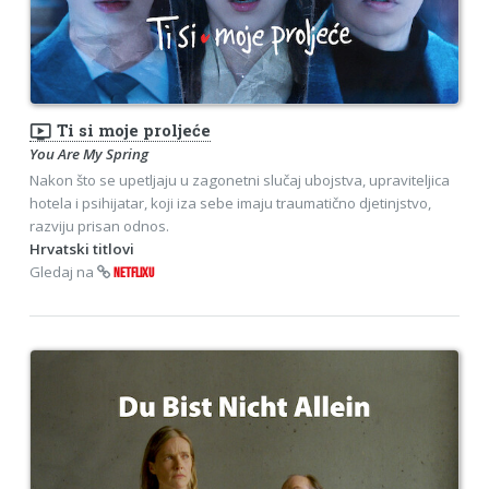
ondemand_video
Ti si moje proljeće
You Are My Spring
Nakon što se upetljaju u zagonetni slučaj ubojstva, upraviteljica
hotela i psihijatar, koji iza sebe imaju traumatično djetinjstvo,
razviju prisan odnos.
Hrvatski titlovi
Gledaj na
NETFLIXU