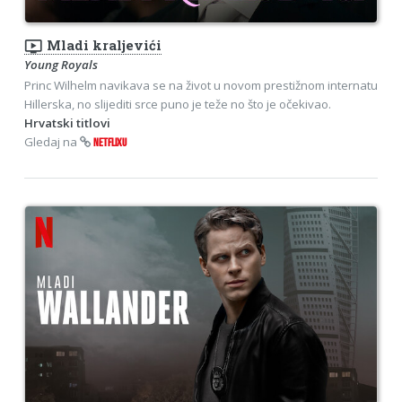
ondemand_video
Mladi kraljevići
Young Royals
Princ Wilhelm navikava se na život u novom prestižnom internatu
Hillerska, no slijediti srce puno je teže no što je očekivao.
Hrvatski titlovi
Gledaj na
NETFLIXU