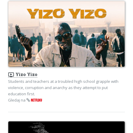
ondemand_video
Yizo Yizo
Students and teachers at a troubled high school grapple with
violence, corruption and anarchy as they attempt to put
education first.
Gledaj na
NETFLIXU