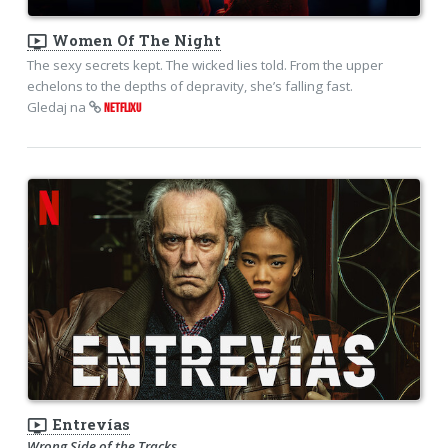
ondemand_video
Women Of The Night
The sexy secrets kept. The wicked lies told. From the upper
echelons to the depths of depravity, she’s falling fast.
Gledaj na
NETFLIXU
ondemand_video
Entrevías
Wrong Side of the Tracks