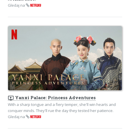
Gledaj na
NETFLIXU
ondemand_video
Yanxi Palace: Princess Adventures
With a sharp tongue and a fiery temper, she'll win hearts and
conquer minds. They'll rue the day they tested her patience.
Gledaj na
NETFLIXU