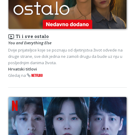
ondemand_video
Ti i sve ostalo
You and Everything Else
Dvije prijateljice koje se poznaju od djetinjstva život odvede na
druge strane, sve dok jedna ne zamoli drugu da bude uz nju u
posljednjim danima života.
Hrvatski titlovi
Gledaj na
NETFLIXU