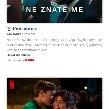
ondemand_video
Ne znate me
You Don't Know Me
Nakon što svi dokazi ukažu na njegovu krivnju, čovjek kojemu se
sudi za ubojstvo u završnoj obrani ispriča priču o svojoj ljubavnoj
vezi sa zagonetnom ženom.
Hrvatski titlovi
Gledaj na
NETFLIXU