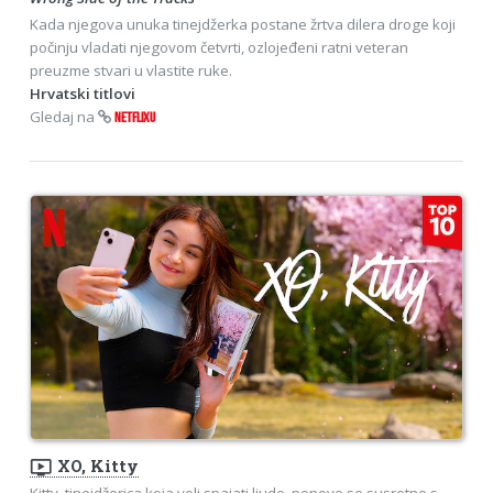
Kada njegova unuka tinejdžerka postane žrtva dilera droge koji
počinju vladati njegovom četvrti, ozlojeđeni ratni veteran
preuzme stvari u vlastite ruke.
Hrvatski titlovi
Gledaj na
NETFLIXU
ondemand_video
XO, Kitty
Kitty, tinejdžerica koja voli spajati ljude, ponovo se susretne s