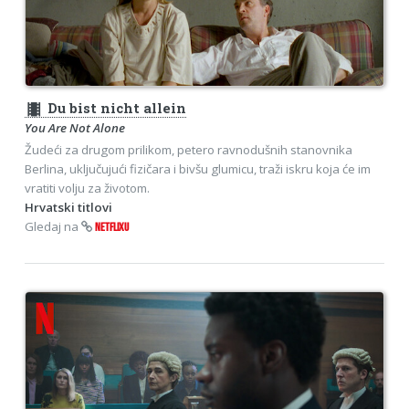
theaters
Du bist nicht allein
You Are Not Alone
Žudeći za drugom prilikom, petero ravnodušnih stanovnika
Berlina, uključujući fizičara i bivšu glumicu, traži iskru koja će im
vratiti volju za životom.
Hrvatski titlovi
Gledaj na
NETFLIXU