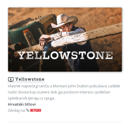
ondemand_video
Yellowstone
Vlasnik najvećeg ranča u Montani John Dutton pokušava zaštititi
način života koji izumire dok ga poslovni interesi i političari
spletkaroši tjeraju iz njega.
Hrvatski titlovi
Gledaj na
NETFLIXU