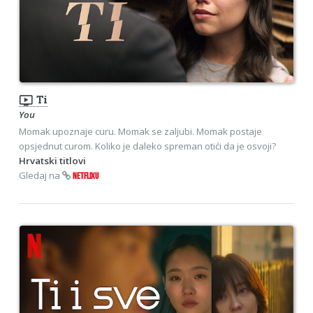
ondemand_video
Ti
You
Momak upoznaje curu. Momak se zaljubi. Momak postaje
opsjednut curom. Koliko je daleko spreman otići da je osvoji?
Hrvatski titlovi
Gledaj na
NETFLIXU