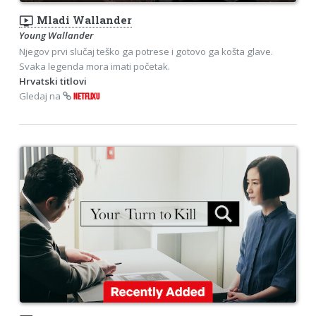
ondemand_video
Mladi Wallander
Young Wallander
Njegov prvi slučaj teško ga potrese i gotovo ga košta glave.
Svaka legenda mora imati početak.
Hrvatski titlovi
Gledaj na
NETFLIXU