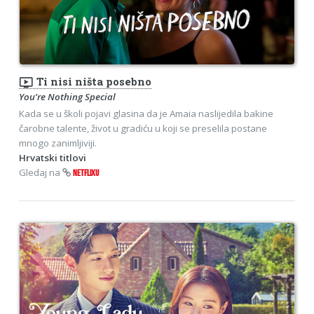
ondemand_video
Ti nisi ništa posebno
You’re Nothing Special
Kada se u školi pojavi glasina da je Amaia naslijedila bakine
čarobne talente, život u gradiću u koji se preselila postane
mnogo zanimljiviji.
Hrvatski titlovi
Gledaj na
NETFLIXU