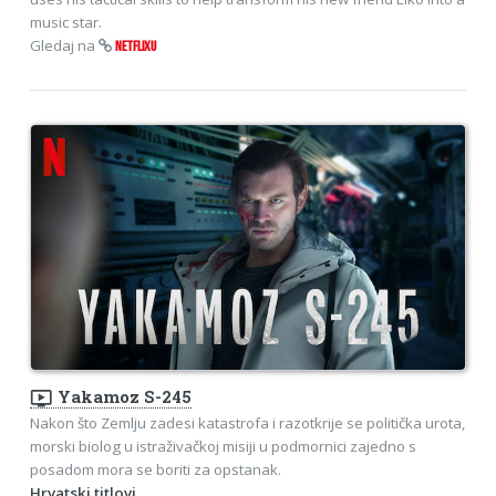
music star.
Gledaj na
NETFLIXU
ondemand_video
Yakamoz S-245
Nakon što Zemlju zadesi katastrofa i razotkrije se politička urota,
morski biolog u istraživačkoj misiji u podmornici zajedno s
posadom mora se boriti za opstanak.
Hrvatski titlovi