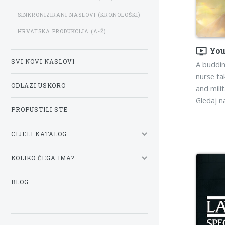
SINKRONIZIRANI NASLOVI (KRONOLOŠKI)
HRVATSKA PRODUKCIJA (A-Ž)
ondemand_video
You
SVI NOVI NASLOVI
A buddin
nurse ta
ODLAZI USKORO
and mili
Gledaj 
PROPUSTILI STE
CIJELI KATALOG
KOLIKO ČEGA IMA?
BLOG