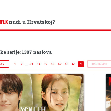
nudi u Hrvatskoj?
TFLIX
e serije: 1387 naslova
…
1
2
63
64
65
66
67
68
69
70
RAG
NAPRIJED