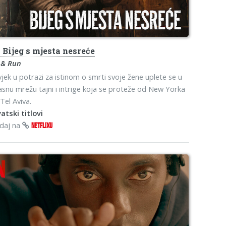
o
Bijeg s mjesta nesreće
 & Run
jek u potrazi za istinom o smrti svoje žene uplete se u
snu mrežu tajni i intrige koja se proteže od New Yorka
Tel Aviva.
atski titlovi
edaj na
NETFLIXU