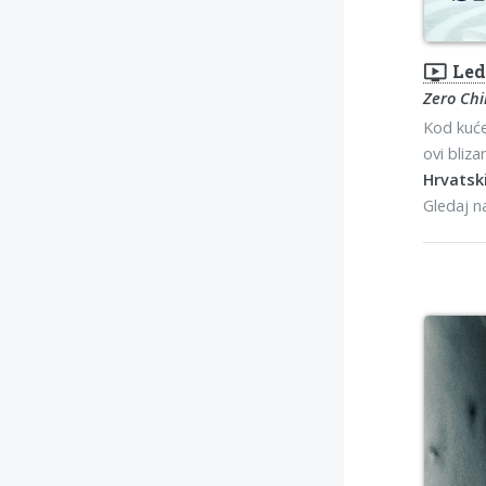
ondemand_video
Led
Zero Chil
Kod kuće 
ovi bliza
Hrvatski
Gledaj 