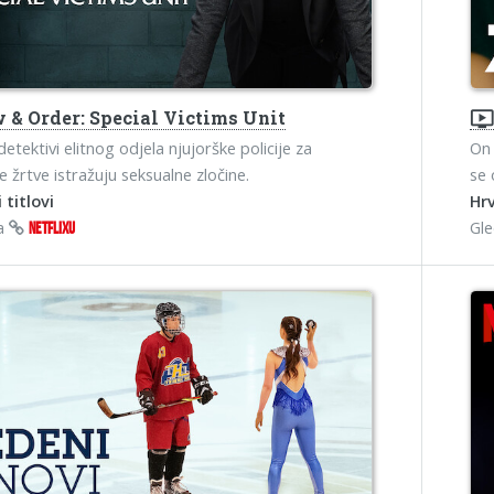
 & Order: Special Victims Unit
ondemand_vide
etektivi elitnog odjela njujorške policije za
On 
e žrtve istražuju seksualne zločine.
se 
 titlovi
Hrv
na
Gl
NETFLIXU