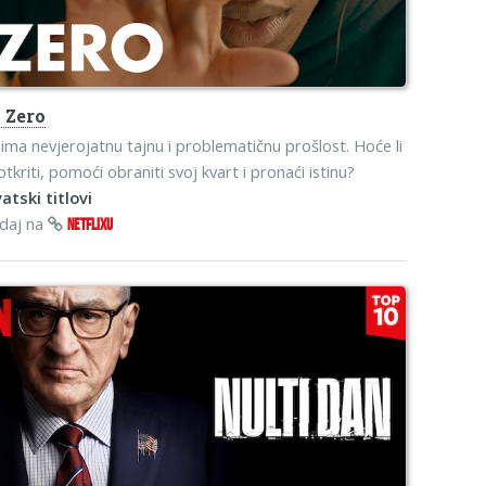
o
Zero
ima nevjerojatnu tajnu i problematičnu prošlost. Hoće li
otkriti, pomoći obraniti svoj kvart i pronaći istinu?
atski titlovi
edaj na
NETFLIXU