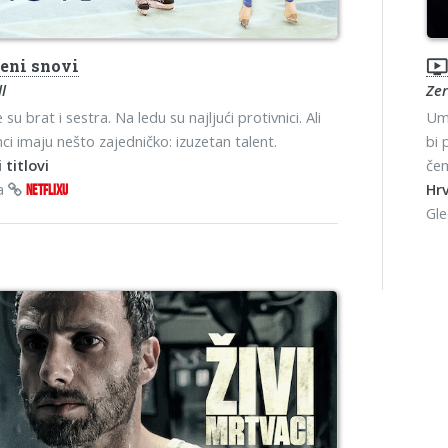
eni snovi
ondemand_vide
l
Ze
su brat i sestra. Na ledu su najljući protivnici. Ali
Umi
nci imaju nešto zajedničko: izuzetan talent.
bi 
 titlovi
čem
na
Hrv
NETFLIXU
Gl