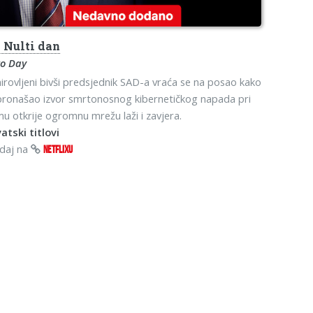
o
Nulti dan
ro Day
rovljeni bivši predsjednik SAD-a vraća se na posao kako
pronašao izvor smrtonosnog kibernetičkog napada pri
u otkrije ogromnu mrežu laži i zavjera.
atski titlovi
edaj na
NETFLIXU