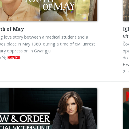
th of May
ondemand_vide
Hit
g love story between a medical student and a
kes place in May 1980, during a time of civil unrest
Čov
tary oppression in Gwangju.
opa
na
do 
NETFLIXU
Hrv
Gl