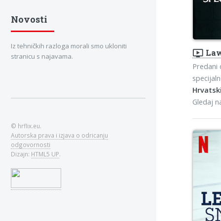
Novosti
Iz tehničkih razloga morali smo ukloniti
ondemand_video
Law
stranicu s najavama.
Predani d
specijaln
Hrvatski
Gledaj 
© hrflix.eu.
Autorska prava i izjava o odricanju
odgovornosti
Dizajn:
HTML5 UP
.