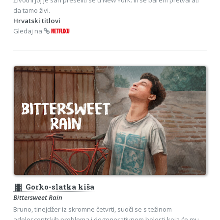
da tamo živi.
Hrvatski titlovi
Gledaj na
NETFLIXU
theaters
Gorko-slatka kiša
Bittersweet Rain
Bruno, tinejdžer iz skromne četvrti, suoči se s težinom
adolescentskih problema i degenerativnom bolesti koja će mu