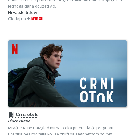
jednoga dana oduzeti vid.
Hrvatski titlovi
Gledaj na
NETFLIXU
theaters
Crni otok
Black Island
Mračne tajne naizgled mirna otoka prijete da će progutati
učenika bez roditelja koji se zbliži sa zagonetnom novom