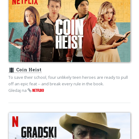
theaters
Coin Heist
To save their school, four unlikely teen heroes are ready to pull
off an epic feat -- and break every rule in the book.
Gledaj na
NETFLIXU