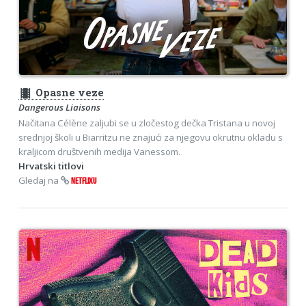
theaters
Opasne veze
Dangerous Liaisons
Načitana Célène zaljubi se u zločestog dečka Tristana u novoj
srednjoj školi u Biarritzu ne znajući za njegovu okrutnu okladu s
kraljicom društvenih medija Vanessom.
Hrvatski titlovi
Gledaj na
NETFLIXU