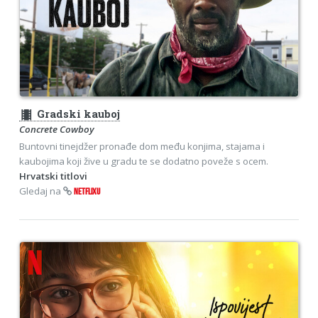
theaters
Gradski kauboj
Concrete Cowboy
Buntovni tinejdžer pronađe dom među konjima, stajama i
kaubojima koji žive u gradu te se dodatno poveže s ocem.
Hrvatski titlovi
Gledaj na
NETFLIXU