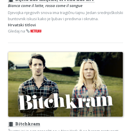
Bianca come il latte, rossa come il sangue
Djevojka njegovih snova ima tragičnu tajnu. Jedan srednjoškolski
buntovnik iskusi kako je ljubav i predivna i okrutna.
Hrvatski titlovi
Gledaj na
NETFLIXU
theaters
Bitchkram
Životni joj je san preseliti se u New York. Ili se barem pretvarati