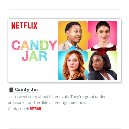
theaters
Candy Jar
It's a sweet story about bitter rivals. They're great under
pressure -- and terrible at teenage romance.
Gledaj na
NETFLIXU