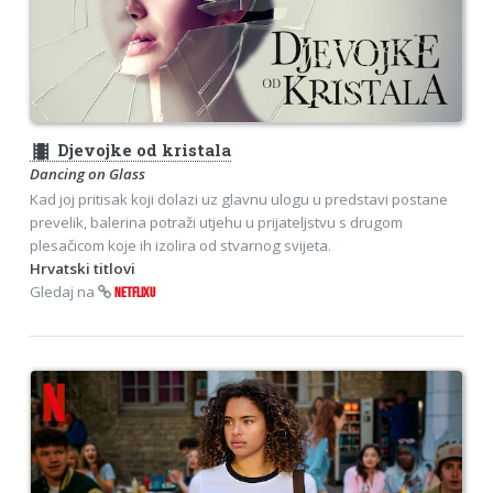
theaters
Djevojke od kristala
Dancing on Glass
Kad joj pritisak koji dolazi uz glavnu ulogu u predstavi postane
prevelik, balerina potraži utjehu u prijateljstvu s drugom
plesačicom koje ih izolira od stvarnog svijeta.
Hrvatski titlovi
Gledaj na
NETFLIXU