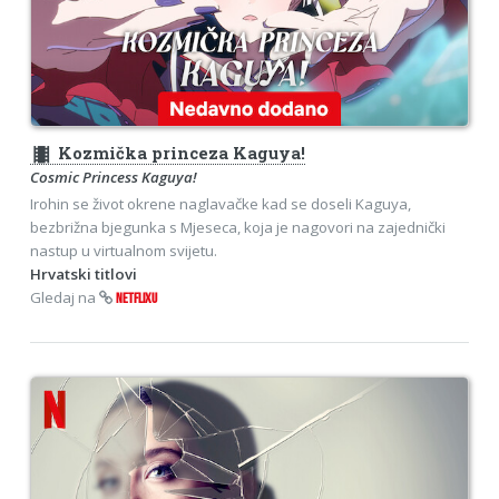
theaters
Kozmička princeza Kaguya!
Cosmic Princess Kaguya!
Irohin se život okrene naglavačke kad se doseli Kaguya,
bezbrižna bjegunka s Mjeseca, koja je nagovori na zajednički
nastup u virtualnom svijetu.
Hrvatski titlovi
Gledaj na
NETFLIXU