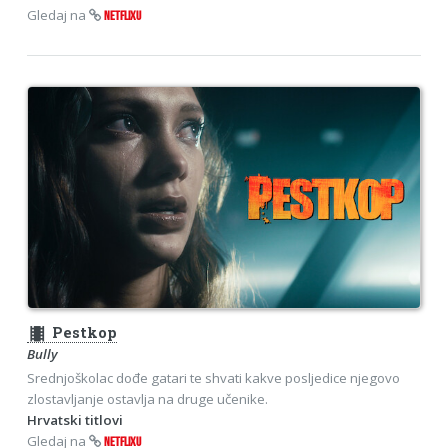
Gledaj na
NETFLIXU
theaters
Pestkop
Bully
Srednjoškolac dođe gatari te shvati kakve posljedice njegovo
zlostavljanje ostavlja na druge učenike.
Hrvatski titlovi
Gledaj na
NETFLIXU