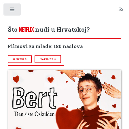
Toggle
Što
nudi u Hrvatskoj?
NETFLIX
Filmovi za mlade: 180 naslova
NATRAG
NAPRIJED