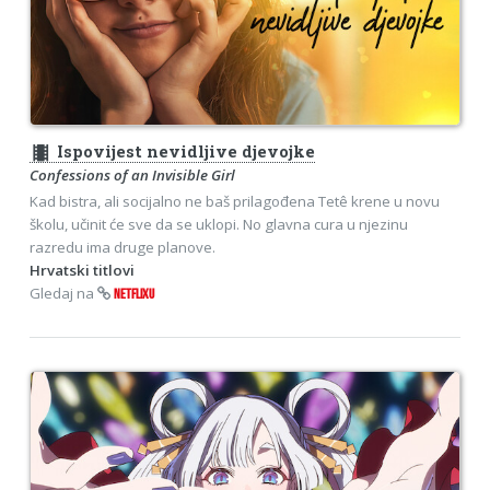
theaters
Ispovijest nevidljive djevojke
Confessions of an Invisible Girl
Kad bistra, ali socijalno ne baš prilagođena Tetê krene u novu
školu, učinit će sve da se uklopi. No glavna cura u njezinu
razredu ima druge planove.
Hrvatski titlovi
Gledaj na
NETFLIXU