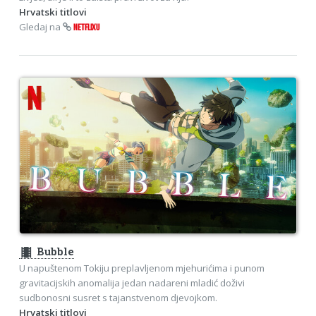
Hrvatski titlovi
Gledaj na
NETFLIXU
theaters
Bubble
U napuštenom Tokiju preplavljenom mjehurićima i punom
gravitacijskih anomalija jedan nadareni mladić doživi
sudbonosni susret s tajanstvenom djevojkom.
Hrvatski titlovi