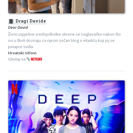
theaters
Dragi Davide
Dear David
Život uspješne srednjoškolke okrene se naglavačke nakon što
svi u školi doznaju za njezin sočan blog o mladiću koji joj se
potajice sviđa.
Hrvatski titlovi
Gledaj na
NETFLIXU