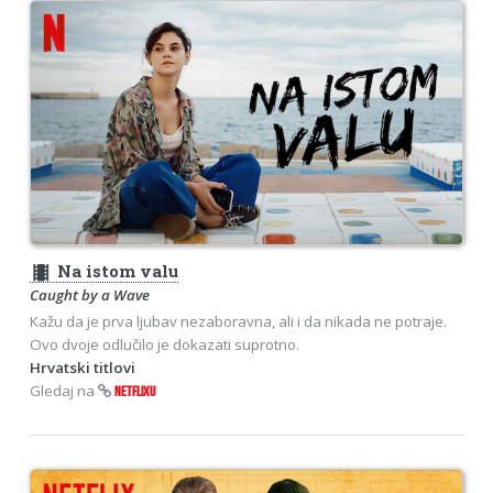
theaters
Na istom valu
Caught by a Wave
Kažu da je prva ljubav nezaboravna, ali i da nikada ne potraje.
Ovo dvoje odlučilo je dokazati suprotno.
Hrvatski titlovi
Gledaj na
NETFLIXU