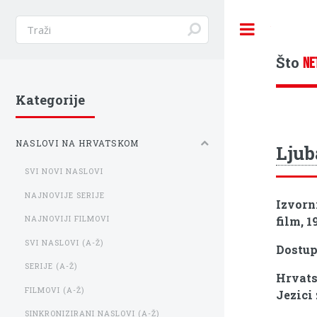
Toggle
Što
NE
Kategorije
NASLOVI NA HRVATSKOM
Ljub
SVI NOVI NASLOVI
NAJNOVIJE SERIJE
Izvorn
film, 1
NAJNOVIJI FILMOVI
SVI NASLOVI (A-Ž)
Dostu
SERIJE (A-Ž)
Hrvats
FILMOVI (A-Ž)
Jezici 
SINKRONIZIRANI NASLOVI (A-Ž)