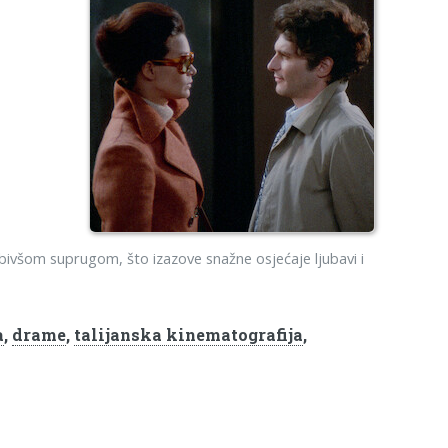
ivšom suprugom, što izazove snažne osjećaje ljubavi i
a
,
drame
,
talijanska kinematografija
,