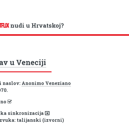
nudi u Hrvatskoj?
TFLIX
av u Veneciji
i naslov:
Anonimo Veneziano
970.
pno
ka sinkronizacija
zvuka: talijanski (izvorni)