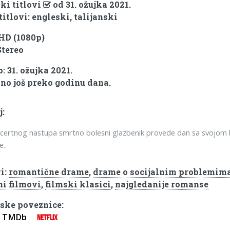
ki titlovi
od 31. ožujka 2021.
titlovi: engleski, talijanski
 HD (1080p)
Stereo
: 31. ožujka 2021.
no još preko godinu dana.
j:
ncertnog nastupa smrtno bolesni glazbenik provede dan sa svojom b
e.
i:
romantične drame
,
drame o socijalnim problemim
ni filmovi
,
filmski klasici
,
najgledanije romanse
ske poveznice:
TMDb
NETFLIX