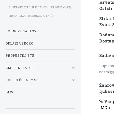
Hrvats
SINKRONIZIRANI NASLOVI (KRONOLOŠKI)
Ostali 
HRVATSKA PRODUKCIJA (A-Ž)
Slika:
Zvuk: 
SVI NOVI NASLOVI
Dodano
Dostup
ODLAZI USKORO
Sadrža
PROPUSTILI STE
Prije ko
CIJELI KATALOG
nostalgij
KOLIKO ČEGA IMA?
Žanrov
ljubav
BLOG
Vanj
IMDb