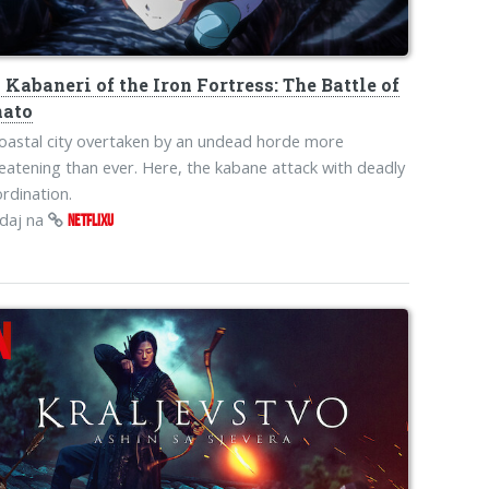
o
Kabaneri of the Iron Fortress: The Battle of
ato
oastal city overtaken by an undead horde more
eatening than ever. Here, the kabane attack with deadly
rdination.
edaj na
NETFLIXU