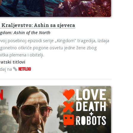
s
Kraljevstvo: Ashin sa sjevera
gdom: Ashin of the North
voj posebnoj epizodi serije „Kingdom” tragedija, izdaja
agonetno otkriće pogone osvetu jedne žene zbog
itka plemena i obitelji.
atski titlovi
edaj na
NETFLIXU