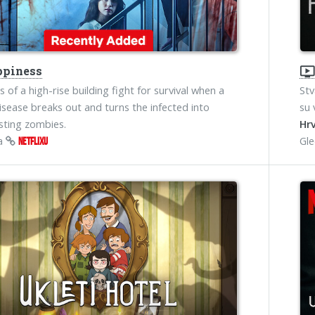
piness
ondemand_vide
 of a high-rise building fight for survival when a
Stv
isease breaks out and turns the infected into
su 
sting zombies.
Hrv
na
Gl
NETFLIXU