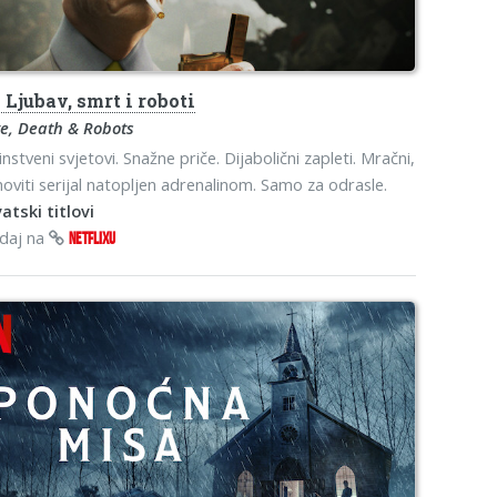
o
Ljubav, smrt i roboti
e, Death & Robots
instveni svjetovi. Snažne priče. Dijabolični zapleti. Mračni,
oviti serijal natopljen adrenalinom. Samo za odrasle.
atski titlovi
edaj na
NETFLIXU