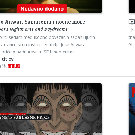
o Anwar: Sanjarenja i noćne more
ondemand_vide
war's Nightmares and Daydreams
Thi
birci sedam međusobno povezanih zapanjujućih
tha
iz riznice scenarista i redatelja Joke Anwara
Gl
 priče o nadnaravnim SF fenomenima.
 titlovi
na
NETFLIXU