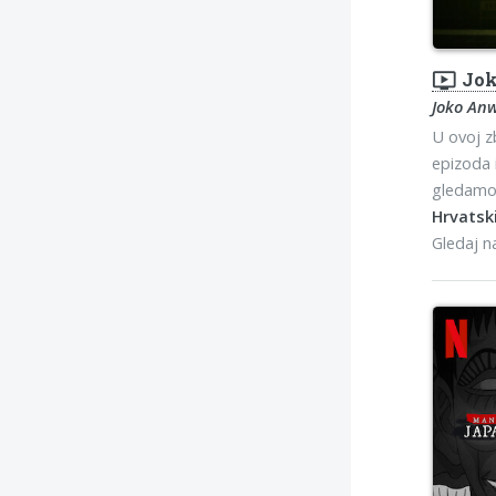
ondemand_video
Jok
Joko An
U ovoj z
epizoda 
gledamo
Hrvatski
Gledaj 