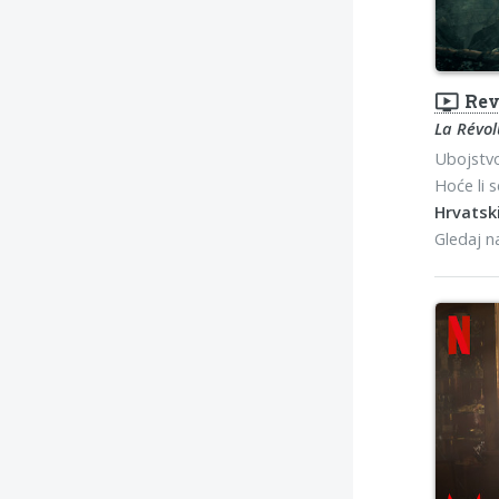
ondemand_video
Rev
La Révol
Ubojstvo
Hoće li se
Hrvatski
Gledaj 