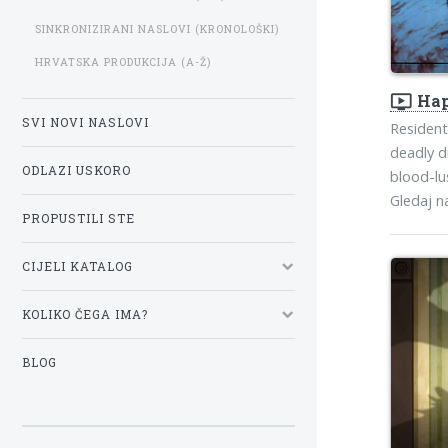
SINKRONIZIRANI NASLOVI (KRONOLOŠKI)
HRVATSKA PRODUKCIJA (A-Ž)
ondemand_video
Hap
SVI NOVI NASLOVI
Residents
deadly d
ODLAZI USKORO
blood-lu
Gledaj 
PROPUSTILI STE
CIJELI KATALOG
KOLIKO ČEGA IMA?
BLOG