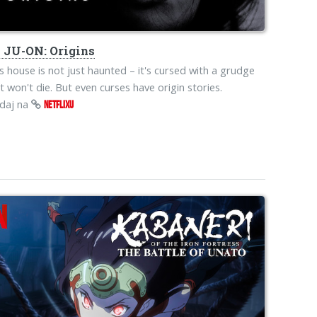
o
JU-ON: Origins
s house is not just haunted – it's cursed with a grudge
t won't die. But even curses have origin stories.
edaj na
NETFLIXU