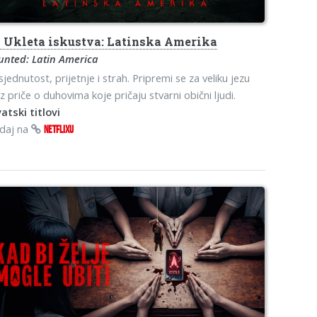
o
Ukleta iskustva: Latinska Amerika
unted: Latin America
jednutost, prijetnje i strah. Pripremi se za veliku jezu
z priče o duhovima koje pričaju stvarni obični ljudi.
atski titlovi
edaj na
NETFLIXU