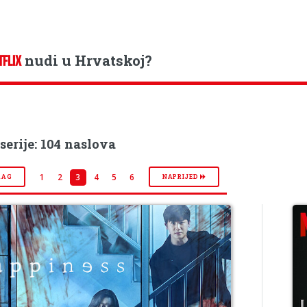
nudi u Hrvatskoj?
TFLIX
serije: 104 naslova
1
2
3
4
5
6
RAG
NAPRIJED