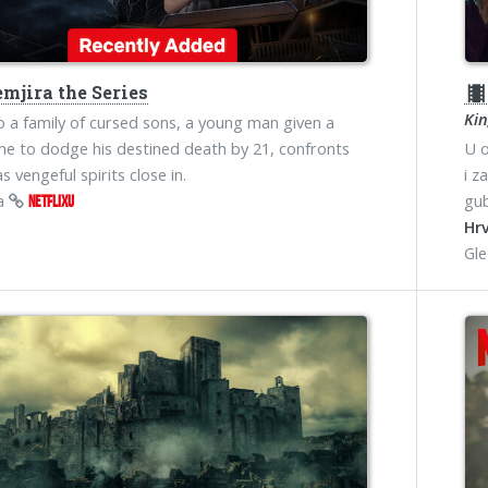
mjira the Series
theater
Kin
o a family of cursed sons, a young man given a
ame to dodge his destined death by 21, confronts
U o
as vengeful spirits close in.
i z
na
gub
NETFLIXU
Hrv
Gl