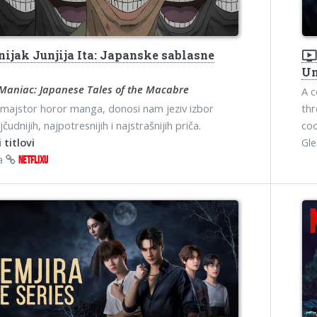
ijak Junjija Ita: Japanske sablasne
ondemand_vide
Un
o Maniac: Japanese Tales of the Macabre
A c
o, majstor horor manga, donosi nam jeziv izbor
thr
jčudnijih, najpotresnijih i najstrašnijih priča.
coo
 titlovi
Gl
na
NETFLIXU