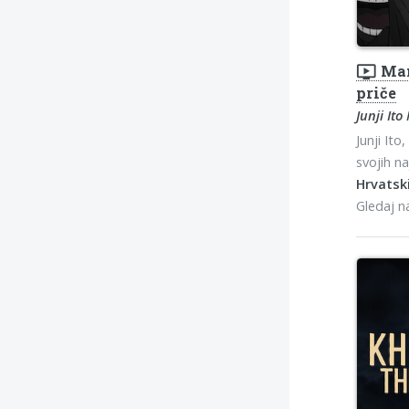
ondemand_video
Man
priče
Junji It
Junji It
svojih na
Hrvatski
Gledaj 