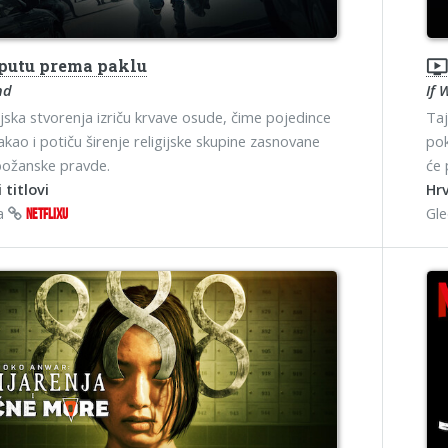
putu prema paklu
ondemand_vide
nd
If 
ska stvorenja izriču krvave osude, čime pojedince
Taj
akao i potiču širenje religijske skupine zasnovane
pok
 božanske pravde.
će 
 titlovi
Hrv
na
Gl
NETFLIXU