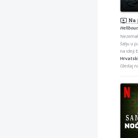
ondemand_video
Na 
Hellbou
Nezemalj
šalju u p
na ideji
Hrvatski
Gledaj 