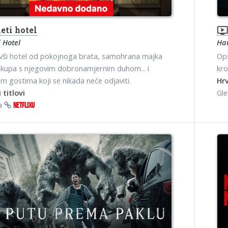
eti hotel
ondemand_vide
 Hotel
Ha
ivši hotel od pokojnoga brata, samohrana majka
Ops
 skupa s njegovim dobronamjernim duhom... i
kro
im gostima koji se nikada neće odjaviti.
Hrv
 titlovi
Gl
na
NETFLIXU