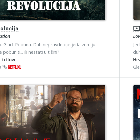
olucija
ondemand_vide
ution
Lov
. Glad. Pobuna. Duh nepravde opsjeda zemlju.
Jed
 pobuniti... ili nestati u tišini?
duh
 titlovi
Hrv
na
Gl
NETFLIXU