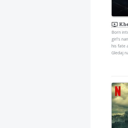
ondemand_video
Khe
Born int
girl's n
his fate 
Gledaj 