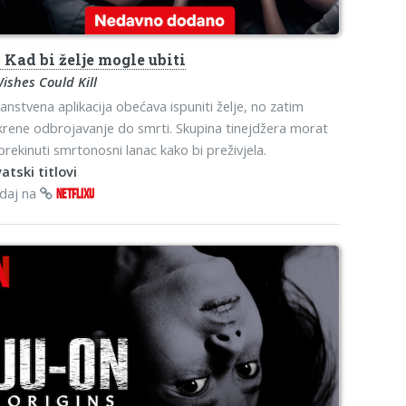
o
Kad bi želje mogle ubiti
Wishes Could Kill
anstvena aplikacija obećava ispuniti želje, no zatim
rene odbrojavanje do smrti. Skupina tinejdžera morat
prekinuti smrtonosni lanac kako bi preživjela.
atski titlovi
edaj na
NETFLIXU