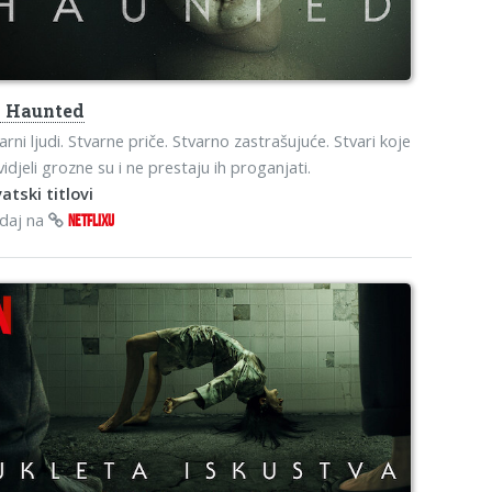
o
Haunted
arni ljudi. Stvarne priče. Stvarno zastrašujuće. Stvari koje
vidjeli grozne su i ne prestaju ih proganjati.
atski titlovi
edaj na
NETFLIXU