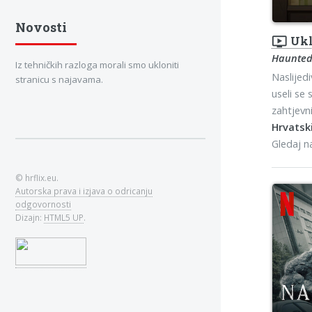
Novosti
ondemand_video
Ukl
Haunted
Iz tehničkih razloga morali smo ukloniti
Naslijed
stranicu s najavama.
useli se
zahtjevn
Hrvatski
Gledaj 
© hrflix.eu.
Autorska prava i izjava o odricanju
odgovornosti
Dizajn:
HTML5 UP
.