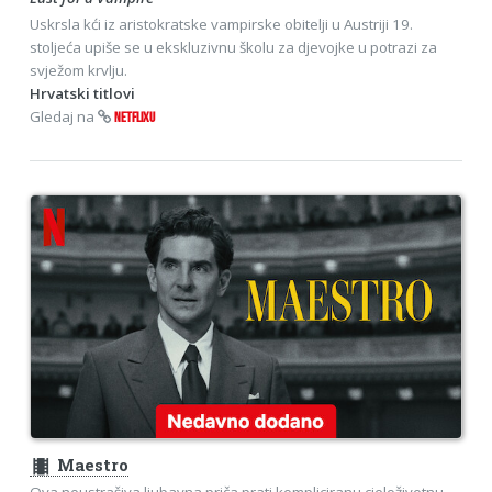
Uskrsla kći iz aristokratske vampirske obitelji u Austriji 19.
stoljeća upiše se u ekskluzivnu školu za djevojke u potrazi za
svježom krvlju.
Hrvatski titlovi
Gledaj na
NETFLIXU
theaters
Maestro
Ova neustrašiva ljubavna priča prati kompliciranu cjeloživotnu