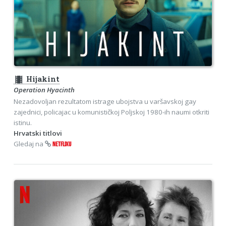
theaters
Hijakint
Operation Hyacinth
Nezadovoljan rezultatom istrage ubojstva u varšavskoj gay
zajednici, policajac u komunističkoj Poljskoj 1980-ih naumi otkriti
istinu.
Hrvatski titlovi
Gledaj na
NETFLIXU