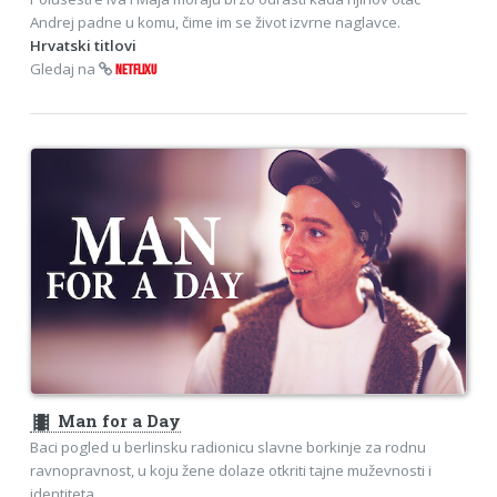
Andrej padne u komu, čime im se život izvrne naglavce.
Hrvatski titlovi
Gledaj na
NETFLIXU
theaters
Man for a Day
Baci pogled u berlinsku radionicu slavne borkinje za rodnu
ravnopravnost, u koju žene dolaze otkriti tajne muževnosti i
identiteta.