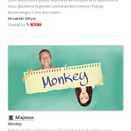
vezu glazbene legende Leonarda Bernsteina i Felicije
Montealegre Cohn Bernstein.
Hrvatski titlovi
Gledaj na
NETFLIXU
theaters
Majmun
Monkey
Polusestre Iva i Maja moraju brzo odrasti kada njihov otac