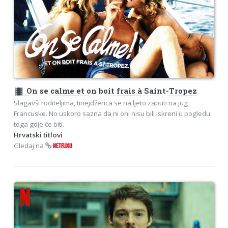
theaters
On se calme et on boit frais à Saint-Tropez
Slagavši roditeljima, tinejdžerica se na ljeto zaputi na jug
Francuske. No uskoro sazna da ni oni nisu bili iskreni u pogledu
toga gdje će biti.
Hrvatski titlovi
Gledaj na
NETFLIXU