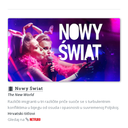
theaters
Nowy Świat
The New World
Različiti imigranti u tri različite priče suoče se s turbulentnim
konfliktima u bijegu od osuda i opasnosti u suvremenoj Poljskoj.
Hrvatski titlovi
Gledaj na
NETFLIXU