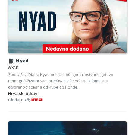
theaters
Nyad
NYAD
Sportašica Diana Nyad odluči u 60. godini ostvariti gotovo
nemogući životni san: preplivati više od 160 kilometara
otvorenog oceana od Kube do Floride.
Hrvatski titlovi
Gledaj na
NETFLIXU