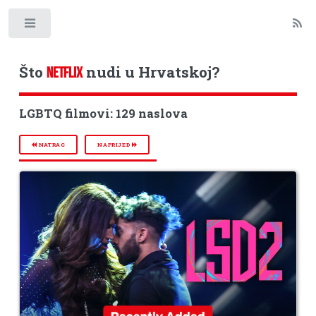
Toggle
Što
nudi u Hrvatskoj?
NETFLIX
LGBTQ filmovi: 129 naslova
NATRAG
NAPRIJED