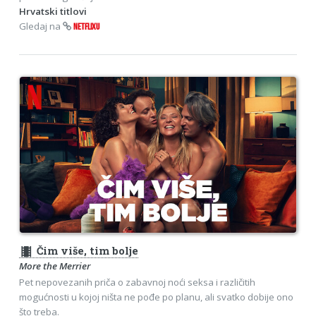
Hrvatski titlovi
Gledaj na
NETFLIXU
theaters
Čim više, tim bolje
More the Merrier
Pet nepovezanih priča o zabavnoj noći seksa i različitih
mogućnosti u kojoj ništa ne pođe po planu, ali svatko dobije ono
što treba.