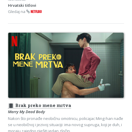
Hrvatski titlovi
Gledaj na
NETFLIXU
theaters
Brak preko mene mrtva
Marry My Dead Body
Nakon što pronađe neobičnu omotnicu, policajac Ming-han nađe
se u neobičnoj i jezivoj situaciji: ima novog supruga, koji je duh, i
moraju zajedno riješiti jedan zločin.