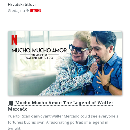
Hrvatski titlovi
Gledaj na
NETFLIXU
theaters
Mucho Mucho Amor: The Legend of Walter
Mercado
Puerto Rican clairvoyant Walter Mercado could see everyone's
fortunes but his own. A fascinating portrait of a legend in
twilight.