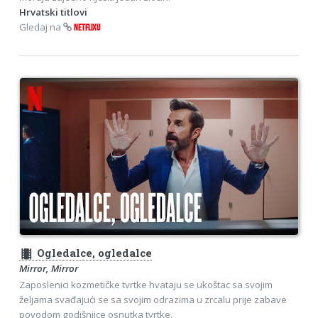
Hrvatski titlovi
Gledaj na
NETFLIXU
theaters
Ogledalce, ogledalce
Mirror, Mirror
Zaposlenici kozmetičke tvrtke hvataju se ukoštac sa svojim
željama svađajući se sa svojim odrazima u zrcalu prije zabave
povodom godišnjice osnutka tvrtke.