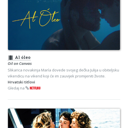
theaters
Al óleo
Oil on Canvas
Slikarica novakinja María dovede svojeg dečka Julija u obiteljsku
vikendicu na vikend koji će im zauvijek promijeniti živote.
Hrvatski titlovi
Gledaj na
NETFLIXU