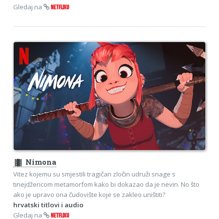
Gledaj na
NETFLIXU
theaters
Nimona
Vitez kojemu su smjestili tragičan zločin udruži snage s
tinejdžericom metamorfom kako bi dokazao da je nevin. No što
ako je upravo ona čudovište koje se zakleo uništiti?
hrvatski titlovi i audio
Gledaj na
NETFLIXU