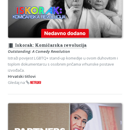
theaters
Iskorak: Komičarska revolucija
Outstanding: A Comedy Revolution
Istraži povijest LGBTQ+ stand-up komedije u ovom duhovitom i
toplom dokumentarcu s osobnim pričama vrhunske postave
izvođača.
Hrvatski titlovi
Gledaj na
NETFLIXU