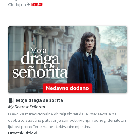
Gledaj na
NETFLIXU
theaters
Moja draga señorita
My Dearest Señorita
Djevojka iz tradicionalne obitelji shvati da je interseksualna
osoba te započne putovanje samootkrivenja, rodnog identiteta i
ljubavi pronađene na neočekivanim mjestima.
Hrvatski titlovi