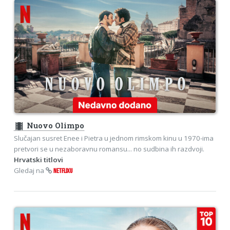
theaters
Nuovo Olimpo
Slučajan susret Enee i Pietra u jednom rimskom kinu u 1970-ima
pretvori se u nezaboravnu romansu... no sudbina ih razdvoji.
Hrvatski titlovi
Gledaj na
NETFLIXU