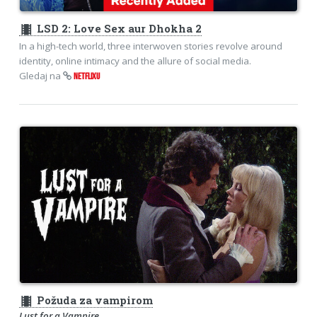
theaters
LSD 2: Love Sex aur Dhokha 2
In a high-tech world, three interwoven stories revolve around
identity, online intimacy and the allure of social media.
Gledaj na
NETFLIXU
theaters
Požuda za vampirom
Lust for a Vampire