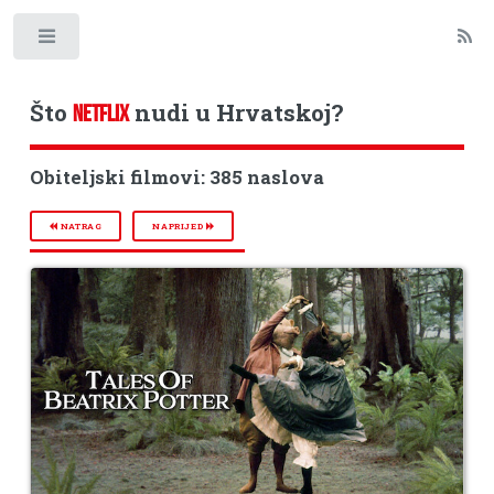
Toggle
Što
nudi u Hrvatskoj?
NETFLIX
Obiteljski filmovi: 385 naslova
NATRAG
NAPRIJED