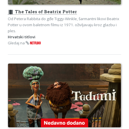
theaters
The Tales of Beatrix Potter
Od Petera Rabbita do gđe Tiggy-Winkle, šarmantni likovi Beatrix
Potter u ovom baletnom filmu iz 1971. oživljavaju kroz glazbu i
ples.
Hrvatski titlovi
Gledaj na
NETFLIXU