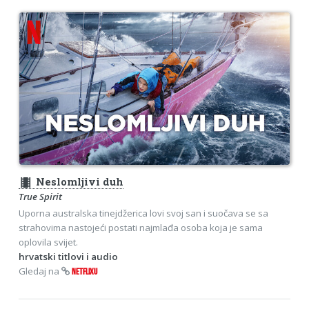
theaters
Neslomljivi duh
True Spirit
Uporna australska tinejdžerica lovi svoj san i suočava se sa
strahovima nastojeći postati najmlađa osoba koja je sama
oplovila svijet.
hrvatski titlovi i audio
Gledaj na
NETFLIXU