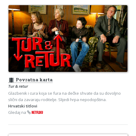
theaters
Povratna karta
Tur & retur
Glazbenik i cura koja se fura na dečke shvate da su dovoljno
slični da zavaraju roditelje. Slijedi hrpa nepodopština.
Hrvatski titlovi
Gledaj na
NETFLIXU