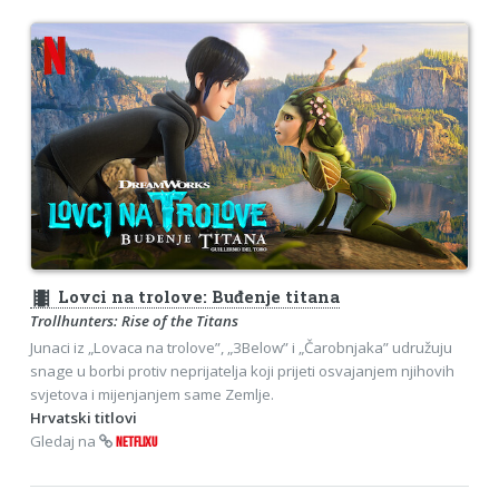
theaters
Lovci na trolove: Buđenje titana
Trollhunters: Rise of the Titans
Junaci iz „Lovaca na trolove”, „3Below” i „Čarobnjaka” udružuju
snage u borbi protiv neprijatelja koji prijeti osvajanjem njihovih
svjetova i mijenjanjem same Zemlje.
Hrvatski titlovi
Gledaj na
NETFLIXU