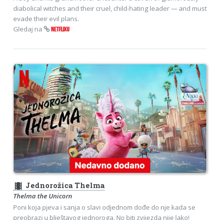
diabolical witches and their cruel, child-hating leader — and must
evade their evil plans.
Gledaj na
NETFLIXU
theaters
Jednorožica Thelma
Thelma the Unicorn
Poni koja pjeva i sanja o slavi odjednom dođe do nje kada se
preobrazi u blještavog jednoroga. No biti zvijezda nije lako!