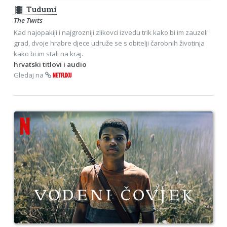
theaters
Tudumi
The Twits
Kad najopakiji i najgrozniji zlikovci izvedu trik kako bi im zauzeli
grad, dvoje hrabre djece udruže se s obitelji čarobnih životinja
kako bi im stali na kraj.
hrvatski titlovi i audio
Gledaj na
NETFLIXU