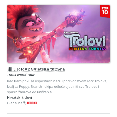
theaters
Trolovi: Svjetska turneja
Trolls World Tour
Kad Barb pokuša uspostaviti naciju pod vodstvom rock Trolova,
kraljica Poppy, Branch i ekipa odluče ujediniti sve Trolove i
spasiti žanrove od uništenja.
Hrvatski titlovi
Gledaj na
NETFLIXU