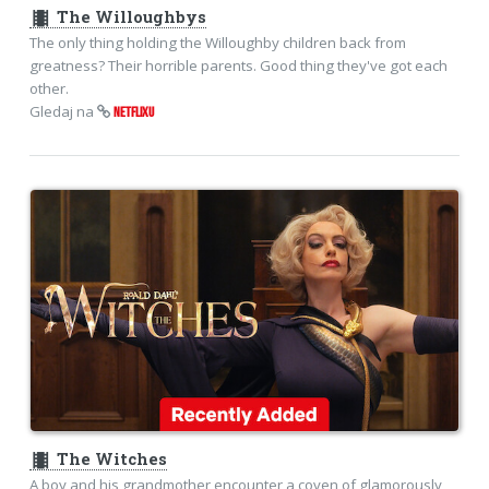
theaters
The Willoughbys
The only thing holding the Willoughby children back from
greatness? Their horrible parents. Good thing they've got each
other.
Gledaj na
NETFLIXU
theaters
The Witches
A boy and his grandmother encounter a coven of glamorously