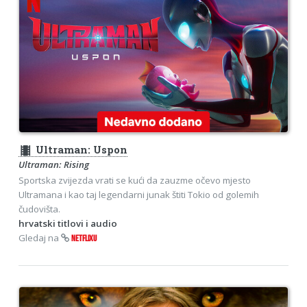
theaters
Ultraman: Uspon
Ultraman: Rising
Sportska zvijezda vrati se kući da zauzme očevo mjesto
Ultramana i kao taj legendarni junak štiti Tokio od golemih
čudovišta.
hrvatski titlovi i audio
Gledaj na
NETFLIXU