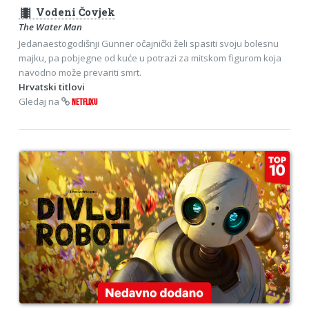
theaters
Vodeni Čovjek
The Water Man
Jedanaestogodišnji Gunner očajnički želi spasiti svoju bolesnu
majku, pa pobjegne od kuće u potrazi za mitskom figurom koja
navodno može prevariti smrt.
Hrvatski titlovi
Gledaj na
NETFLIXU