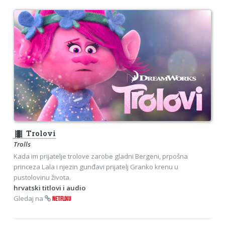
theaters
Trolovi
Trolls
Kada im prijatelje trolove zarobe gladni Bergeni, prpošna
princeza Lala i njezin gunđavi prijatelj Granko krenu u
pustolovinu života.
hrvatski titlovi i audio
Gledaj na
NETFLIXU