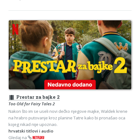
theaters
Prestar za bajke 2
Too Old for Fairy Tales 2
Nakon što im se useli novi dečko njegove majke, Waldek krene
na hrabro putovanje kroz planine Tatre kako bi pronašao oca
kojeg nikad nije upoznao.
hrvatski titlovi i audio
Gledaj na
NETFLIXU