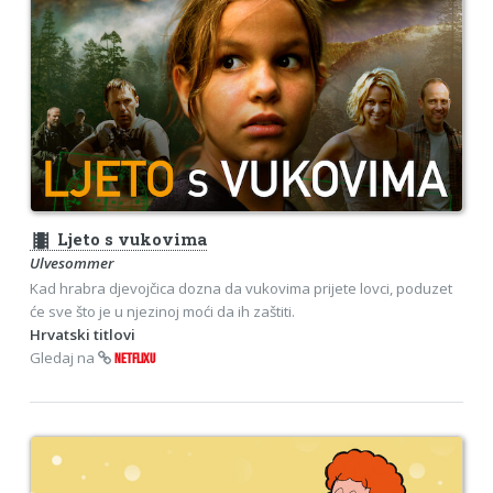
theaters
Ljeto s vukovima
Ulvesommer
Kad hrabra djevojčica dozna da vukovima prijete lovci, poduzet
će sve što je u njezinoj moći da ih zaštiti.
Hrvatski titlovi
Gledaj na
NETFLIXU