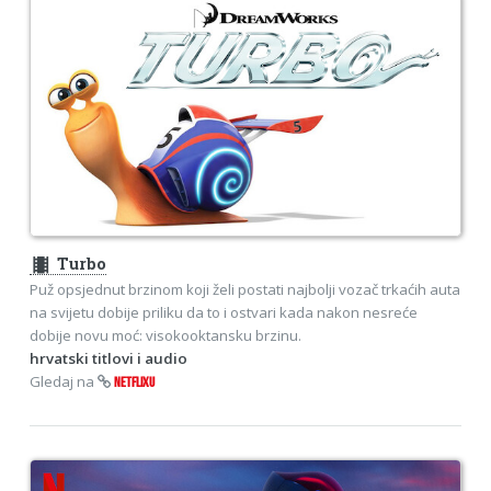
theaters
Turbo
Puž opsjednut brzinom koji želi postati najbolji vozač trkaćih auta
na svijetu dobije priliku da to i ostvari kada nakon nesreće
dobije novu moć: visokooktansku brzinu.
hrvatski titlovi i audio
Gledaj na
NETFLIXU