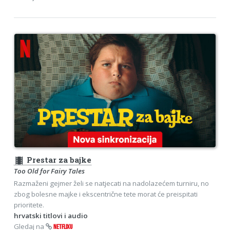
theaters
Prestar za bajke
Too Old for Fairy Tales
Razmaženi gejmer želi se natjecati na nadolazećem turniru, no
zbog bolesne majke i ekscentrične tete morat će preispitati
prioritete.
hrvatski titlovi i audio
Gledaj na
NETFLIXU