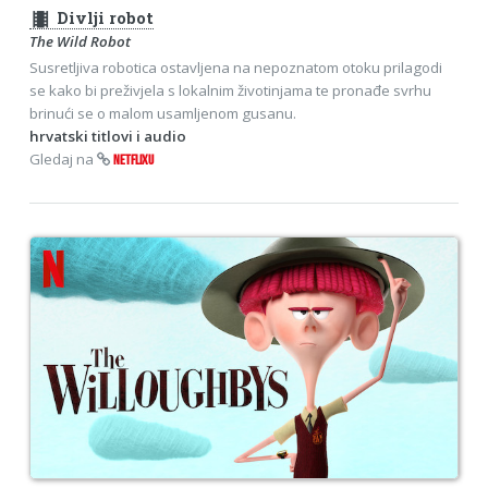
theaters
Divlji robot
The Wild Robot
Susretljiva robotica ostavljena na nepoznatom otoku prilagodi
se kako bi preživjela s lokalnim životinjama te pronađe svrhu
brinući se o malom usamljenom gusanu.
hrvatski titlovi i audio
Gledaj na
NETFLIXU