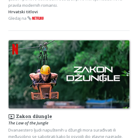
pravila modernih romansi.
Hrvatski titlovi
Gledaj na
NETFLIXU
ondemand_video
Zakon džungle
The Law of the Jungle
Dvanaestero ljudi napuštenih u džungli mora surađivati ili
međusobno se sabotirati kako bi osvojili dio glavne nagrade.