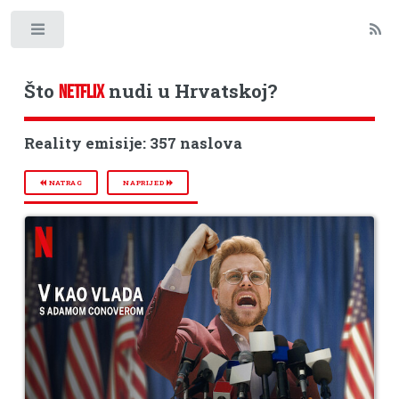
Toggle
Što
nudi u Hrvatskoj?
NETFLIX
Reality emisije: 357 naslova
NATRAG
NAPRIJED