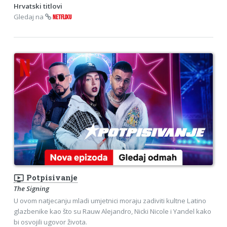
Hrvatski titlovi
Gledaj na
NETFLIXU
ondemand_video
Potpisivanje
The Signing
U ovom natjecanju mladi umjetnici moraju zadiviti kultne Latino
glazbenike kao što su Rauw Alejandro, Nicki Nicole i Yandel kako
bi osvojili ugovor života.