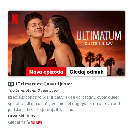
ondemand_video
Ultimatum: Queer ljubav
The Ultimatum: Queer Love
Izreći sudbonosno „da” ili zauvijek se oprostiti? U ovom queer
spinoffu „Ultimatuma” gledamo pet dugogodišnjih parova pod
pritiskom da se ili vjenčaju ili raskinu.
Hrvatski titlovi
Gledaj na
NETFLIXU