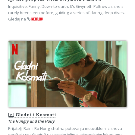
Inquisitive. Funny. Down-to-earth. It's Gwyneth Paltrow as she's
rarely been seen before, guiding a series of daring deep dives.
Gledaj na
NETFLIXU
ondemand_video
Gladni i Kosmati
The Hungry and the Hairy
Prijatelji Rain i Ro Hong-chul na putovanju motociklom iz snova
opuštaju se uživajući u ukusnim jelima i pitoresknim lokacijama