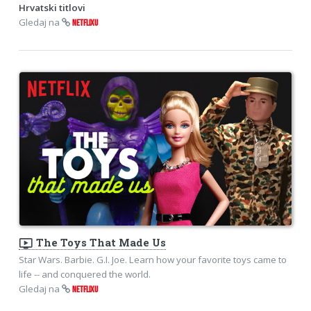
Hrvatski titlovi
Gledaj na
NETFLIXU
ondemand_video
The Toys That Made Us
Star Wars. Barbie. G.I. Joe. Learn how your favorite toys came to
life -- and conquered the world.
Gledaj na
NETFLIXU