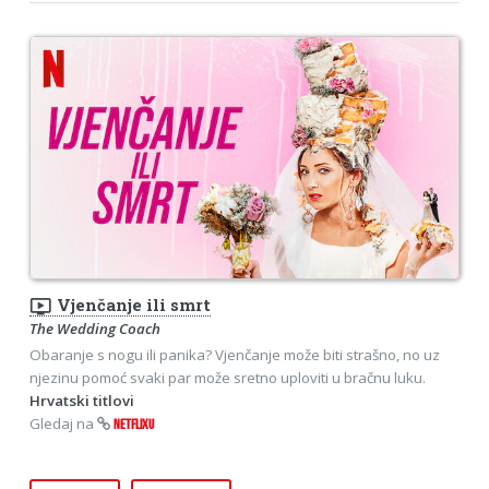
ondemand_video
Vjenčanje ili smrt
The Wedding Coach
Obaranje s nogu ili panika? Vjenčanje može biti strašno, no uz
njezinu pomoć svaki par može sretno uploviti u bračnu luku.
Hrvatski titlovi
Gledaj na
NETFLIXU