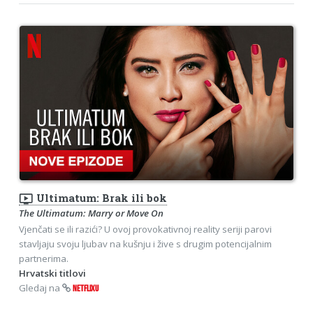
ondemand_video
Ultimatum: Brak ili bok
The Ultimatum: Marry or Move On
Vjenčati se ili razići? U ovoj provokativnoj reality seriji parovi
stavljaju svoju ljubav na kušnju i žive s drugim potencijalnim
partnerima.
Hrvatski titlovi
Gledaj na
NETFLIXU