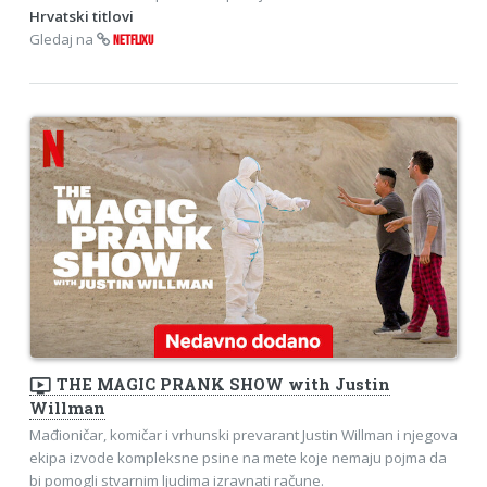
Hrvatski titlovi
Gledaj na
NETFLIXU
ondemand_video
THE MAGIC PRANK SHOW with Justin
Willman
Mađioničar, komičar i vrhunski prevarant Justin Willman i njegova
ekipa izvode kompleksne psine na mete koje nemaju pojma da
bi pomogli stvarnim ljudima izravnati račune.