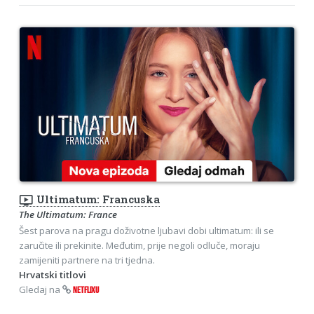
ondemand_video
Ultimatum: Francuska
The Ultimatum: France
Šest parova na pragu doživotne ljubavi dobi ultimatum: ili se
zaručite ili prekinite. Međutim, prije negoli odluče, moraju
zamijeniti partnere na tri tjedna.
Hrvatski titlovi
Gledaj na
NETFLIXU