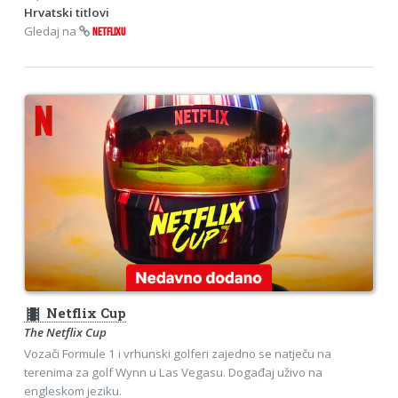
Hrvatski titlovi
Gledaj na
NETFLIXU
theaters
Netflix Cup
The Netflix Cup
Vozači Formule 1 i vrhunski golferi zajedno se natječu na
terenima za golf Wynn u Las Vegasu. Događaj uživo na
engleskom jeziku.