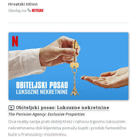
Hrvatski titlovi
Gledaj na
NETFLIXU
ondemand_video
Obiteljski posao: Luksuzne nekretnine
The Parisian Agency: Exclusive Properties
Ova reality serija prati obitelj Kretz i njihovu trgovinu luksuznim
nekretninama dok klijentima pomažu kupiti i prodati fantastične
kuće u Francuskoj i inozemstvu.