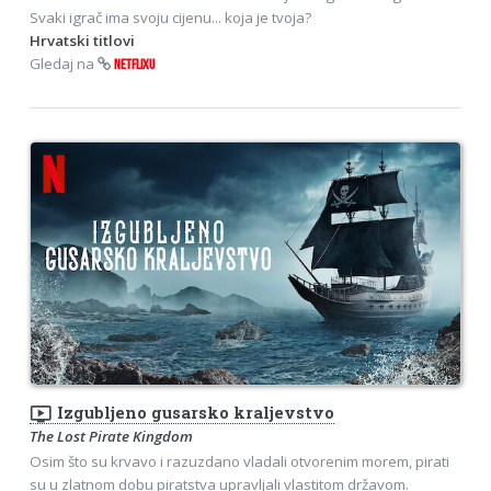
Svaki igrač ima svoju cijenu... koja je tvoja?
Hrvatski titlovi
Gledaj na
NETFLIXU
ondemand_video
Izgubljeno gusarsko kraljevstvo
The Lost Pirate Kingdom
Osim što su krvavo i razuzdano vladali otvorenim morem, pirati
su u zlatnom dobu piratstva upravljali vlastitom državom.