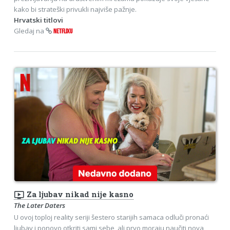
kako bi strateški privukli najviše pažnje.
Hrvatski titlovi
Gledaj na
NETFLIXU
ondemand_video
Za ljubav nikad nije kasno
The Later Daters
U ovoj toploj reality seriji šestero starijih samaca odluči pronaći
ljubav i ponovo otkriti sami sebe, ali prvo moraju naučiti nova