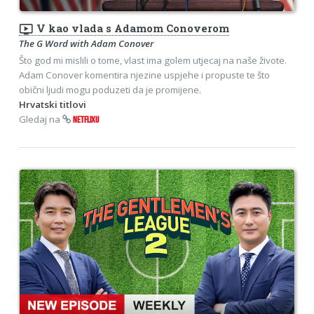
ondemand_video
V kao vlada s Adamom Conoverom
The G Word with Adam Conover
Što god mi mislili o tome, vlast ima golem utjecaj na naše živote.
Adam Conover komentira njezine uspjehe i propuste te što
obični ljudi mogu poduzeti da je promijene.
Hrvatski titlovi
Gledaj na
NETFLIXU