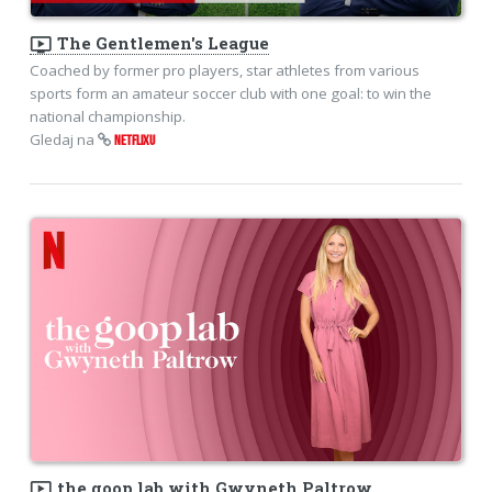
ondemand_video
The Gentlemen's League
Coached by former pro players, star athletes from various
sports form an amateur soccer club with one goal: to win the
national championship.
Gledaj na
NETFLIXU
ondemand_video
the goop lab with Gwyneth Paltrow