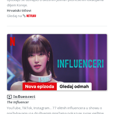
diljem Koreje.
Hrvatski titlovi
Gledaj na
NETFLIXU
ondemand_video
Influenceri
The Influencer
YouTube, TikTok, Instagram... 77 elitnih influencera u showu o
preživljavanju na društvenim mrežama pokazuje svoje vještine