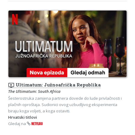
ondemand_video
Ultimatum: Južnoafrička Republika
The Ultimatum: South Africa
Šesterostruka zamjena partnera dovede do lude privlačnosti i
plačnih oproštaja. Sudionici ovog uzbudljivog eksperimenta
biraju koga voljeti, a koga ostaviti.
Hrvatski titlovi
Gledaj na
NETFLIXU