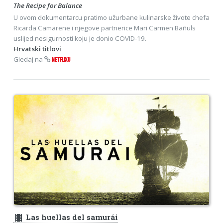
The Recipe for Balance
U ovom dokumentarcu pratimo užurbane kulinarske živote chefa
Ricarda Camarene i njegove partnerice Mari Carmen Bañuls
uslijed nesigurnosti koju je donio COVID-19.
Hrvatski titlovi
Gledaj na
NETFLIXU
theaters
Las huellas del samurái