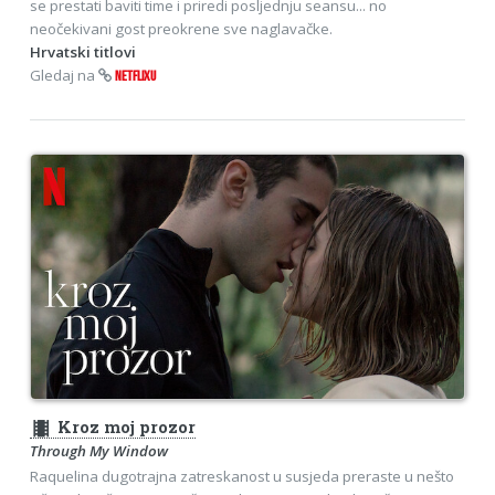
se prestati baviti time i priredi posljednju seansu... no
neočekivani gost preokrene sve naglavačke.
Hrvatski titlovi
Gledaj na
NETFLIXU
theaters
Kroz moj prozor
Through My Window
Raquelina dugotrajna zatreskanost u susjeda preraste u nešto