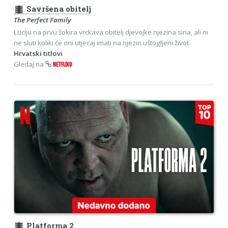
theaters
Savršena obitelj
The Perfect Family
Lucíju na prvu šokira vrckava obitelj djevojke njezina sina, ali ni
ne sluti koliki će oni utjecaj imati na njezin uštogljeni život.
Hrvatski titlovi
Gledaj na
NETFLIXU
theaters
Platforma 2