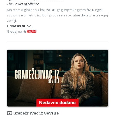
The Power of Silence
Majstorski glazbenik koji za Drugog svjetskog rata živi u egzilu
svojom se umjetnošću bori protiv rata i okrutne diktature u svojoj
zemlji.
Hrvatski titlovi
Gledaj na
NETFLIXU
ondemand_video
Grabežljivac iz Seville