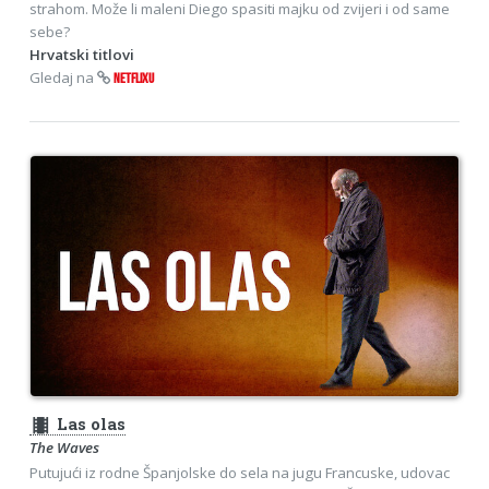
strahom. Može li maleni Diego spasiti majku od zvijeri i od same
sebe?
Hrvatski titlovi
Gledaj na
NETFLIXU
theaters
Las olas
The Waves
Putujući iz rodne Španjolske do sela na jugu Francuske, udovac