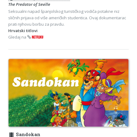
The Predator of Seville
Seksualni napad španjolskog turističkog vodiča potakne niz
sličnih prijava od više američkih studentica. Ovaj dokumentarac
prati njihovu borbu za pravdu.
Hrvatski titlovi
Gledaj na
NETFLIXU
theaters
Sandokan