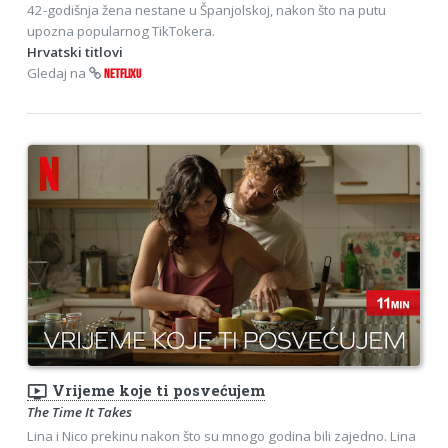
42-godišnja žena nestane u Španjolskoj, nakon što na putu
upozna popularnog TikTokera.
Hrvatski titlovi
Gledaj na
NETFLIXU
ondemand_video
Vrijeme koje ti posvećujem
The Time It Takes
Lina i Nico prekinu nakon što su mnogo godina bili zajedno. Lina