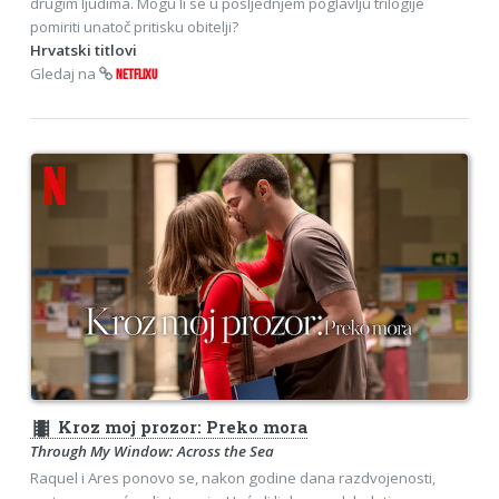
drugim ljudima. Mogu li se u posljednjem poglavlju trilogije
pomiriti unatoč pritisku obitelji?
Hrvatski titlovi
Gledaj na
NETFLIXU
theaters
Kroz moj prozor: Preko mora
Through My Window: Across the Sea
Raquel i Ares ponovo se, nakon godine dana razdvojenosti,