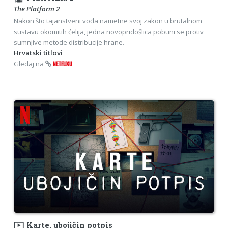
The Platform 2
Nakon što tajanstveni vođa nametne svoj zakon u brutalnom
sustavu okomitih ćelija, jedna novopridošlica pobuni se protiv
sumnjive metode distribucije hrane.
Hrvatski titlovi
Gledaj na
NETFLIXU
ondemand_video
Karte, ubojičin potpis