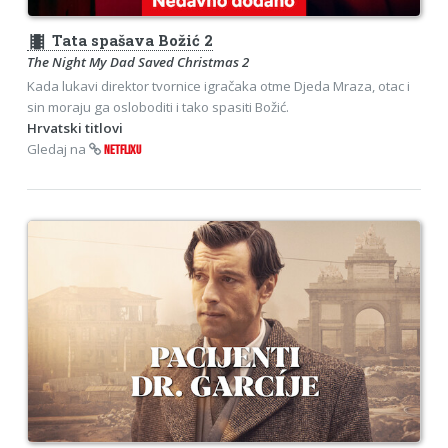
theaters
Tata spašava Božić 2
The Night My Dad Saved Christmas 2
Kada lukavi direktor tvornice igračaka otme Djeda Mraza, otac i
sin moraju ga osloboditi i tako spasiti Božić.
Hrvatski titlovi
Gledaj na
NETFLIXU