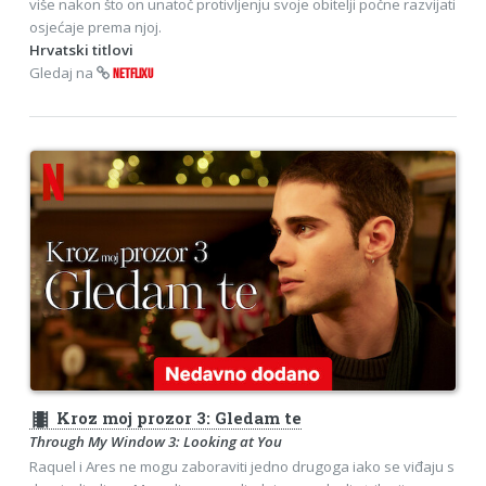
više nakon što on unatoč protivljenju svoje obitelji počne razvijati
osjećaje prema njoj.
Hrvatski titlovi
Gledaj na
NETFLIXU
theaters
Kroz moj prozor 3: Gledam te
Through My Window 3: Looking at You
Raquel i Ares ne mogu zaboraviti jedno drugoga iako se viđaju s