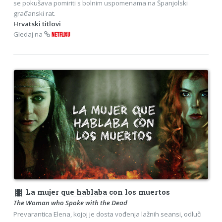
se pokušava pomiriti s bolnim uspomenama na Španjolski
građanski rat.
Hrvatski titlovi
Gledaj na
NETFLIXU
theaters
La mujer que hablaba con los muertos
The Woman who Spoke with the Dead
Prevarantica Elena, kojoj je dosta vođenja lažnih seansi, odluči