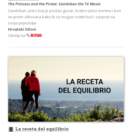
The Princess and the Pirate: Sandokan the TV Movie
Sandokan, princ koji je postao gusar, hrabro plovi morima i bori
se protiv zlikovaca kako bi se mogao vratiti kući i zasjesti na
svoje prijestolje.
Hrvatski titlovi
Gledaj na
NETFLIXU
theaters
La receta del equilibrio