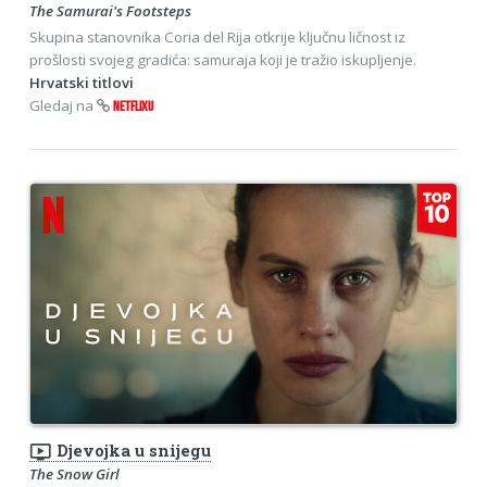
The Samurai's Footsteps
Skupina stanovnika Coria del Rija otkrije ključnu ličnost iz
prošlosti svojeg gradića: samuraja koji je tražio iskupljenje.
Hrvatski titlovi
Gledaj na
NETFLIXU
ondemand_video
Djevojka u snijegu
The Snow Girl