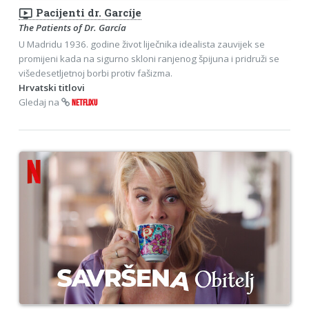
ondemand_video
Pacijenti dr. Garcíje
The Patients of Dr. García
U Madridu 1936. godine život liječnika idealista zauvijek se
promijeni kada na sigurno skloni ranjenog špijuna i pridruži se
višedesetljetnoj borbi protiv fašizma.
Hrvatski titlovi
Gledaj na
NETFLIXU