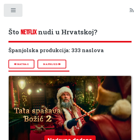
Toggle
Što
nudi u Hrvatskoj?
NETFLIX
Španjolska produkcija: 333 naslova
NATRAG
NAPRIJED