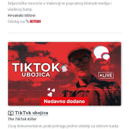
željezničke nesreće u Valenciji te popratnoj blokadi medija i
vladinoj šutnji.
Hrvatski titlovi
Gledaj na
NETFLIXU
ondemand_video
TikTok ubojica
The TikTok Killer
Ovaj dokumentarac prati potragu jedne obitelji za istinom kada