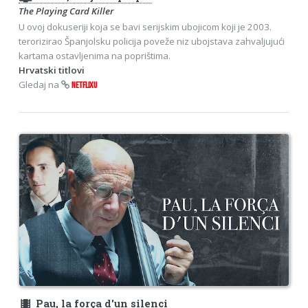
The Playing Card Killer
U ovoj dokuseriji koja se bavi serijskim ubojicom koji je 2003.
terorizirao Španjolsku policija poveže niz ubojstava zahvaljujući
kartama ostavljenima na poprištima.
Hrvatski titlovi
Gledaj na
NETFLIXU
theaters
Pau, la força d'un silenci