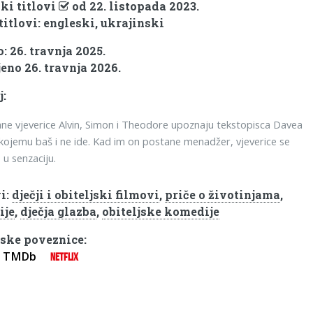
ki titlovi
od 22. listopada 2023.
titlovi: engleski, ukrajinski
: 26. travnja 2025.
eno 26. travnja 2026.
j:
ane vjeverice Alvin, Simon i Theodore upoznaju tekstopisca Davea
, kojemu baš i ne ide. Kad im on postane menadžer, vjeverice se
 u senzaciju.
i:
dječji i obiteljski filmovi
,
priče o životinjama
,
ije
,
dječja glazba
,
obiteljske komedije
ske poveznice:
TMDb
NETFLIX