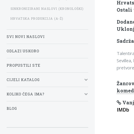
Hrvats
SINKRONIZIRANI NASLOVI (KRONOLOŠKI)
Ostali 
HRVATSKA PRODUKCIJA (A-Ž)
Dodano
Uklonj
SVI NOVI NASLOVI
Sadrža
ODLAZI USKORO
Talentir
Sevillea
PROPUSTILI STE
pretvore
CIJELI KATALOG
Žanrov
komed
KOLIKO ČEGA IMA?
Vanj
BLOG
IMDb