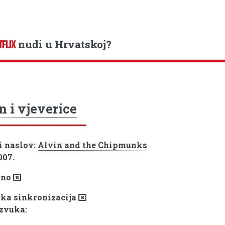
nudi u Hrvatskoj?
TFLIX
n i vjeverice
i naslov:
Alvin and the Chipmunks
007.
pno
ka sinkronizacija
 zvuka: