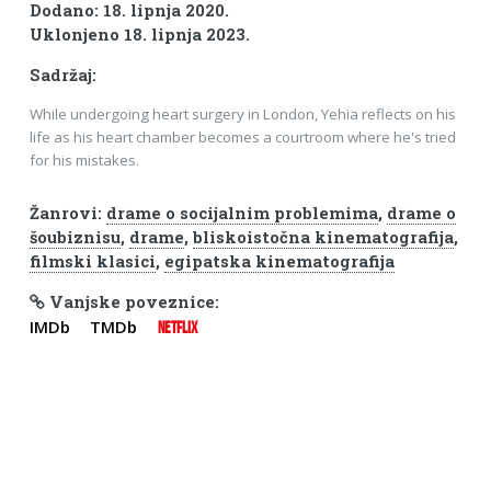
Dodano: 18. lipnja 2020.
Uklonjeno 18. lipnja 2023.
Sadržaj:
While undergoing heart surgery in London, Yehia reflects on his
life as his heart chamber becomes a courtroom where he's tried
for his mistakes.
Žanrovi:
drame o socijalnim problemima
,
drame o
šoubiznisu
,
drame
,
bliskoistočna kinematografija
,
filmski klasici
,
egipatska kinematografija
Vanjske poveznice:
IMDb
TMDb
NETFLIX