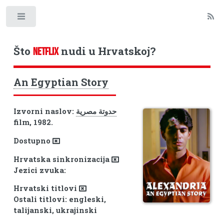
Toggle
Što
nudi u Hrvatskoj?
NETFLIX
An Egyptian Story
Izvorni naslov:
حدوتة مصرية
film, 1982.
Dostupno
Hrvatska sinkronizacija
Jezici zvuka:
Hrvatski titlovi
Ostali titlovi: engleski,
talijanski, ukrajinski