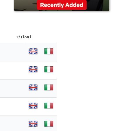
Titlovi