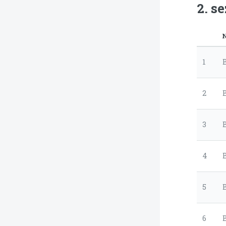
2. s
1
B
2
3
4
5
6