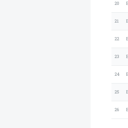
20
21
22
23
24
25
26