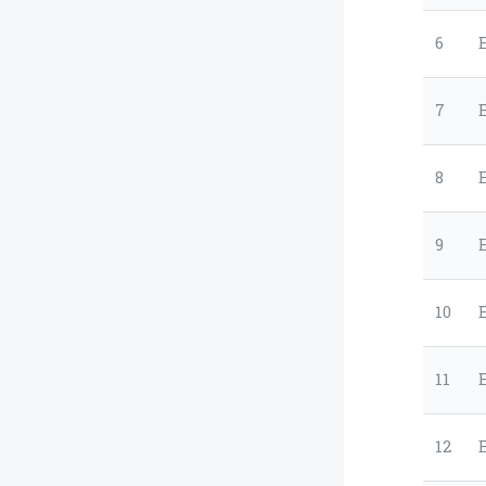
6
7
8
9
10
11
12