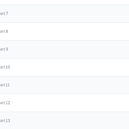
Bet.7
Bet.8
Bet.9
Bet.10
et.11
Bet.12
Bet.13