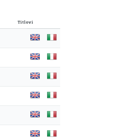
Titlovi