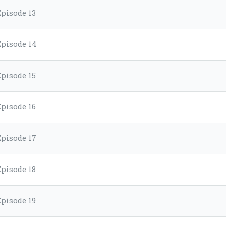
Episode 13
Episode 14
Episode 15
Episode 16
Episode 17
Episode 18
Episode 19