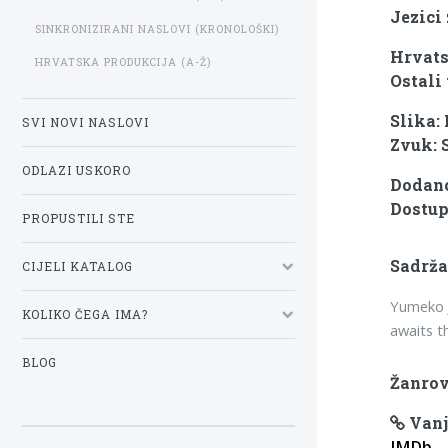
Jezici
SINKRONIZIRANI NASLOVI (KRONOLOŠKI)
Hrvats
HRVATSKA PRODUKCIJA (A-Ž)
Ostali 
Slika:
SVI NOVI NASLOVI
Zvuk: 
ODLAZI USKORO
Dodano
Dostup
PROPUSTILI STE
Sadrža
CIJELI KATALOG
Yumeko J
KOLIKO ČEGA IMA?
awaits t
BLOG
Žanrov
Vanj
IMDb