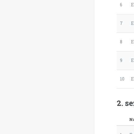
6
E
7
E
8
E
9
E
10
E
2. s
N