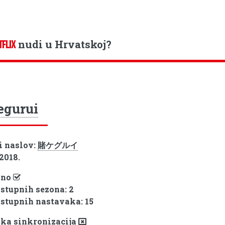
nudi u Hrvatskoj?
TFLIX
egurui
i naslov:
賭ケグルイ
 2018.
pno
ostupnih sezona: 2
ostupnih nastavaka: 15
ka sinkronizacija