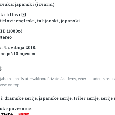
 zvuka: japanski (izvorni)
ki titlovi
titlovi: engleski, talijanski, japanski
 HD (1080p)
Stereo
: 4. svibnja 2018.
no još 10 mjeseci.
j:
abami enrolls at Hyakkaou Private Academy, where students are r
hose on top.
i:
dramske serije
,
japanske serije
,
triler serije
,
serij
ske poveznice:
TMDb
NETFLIX