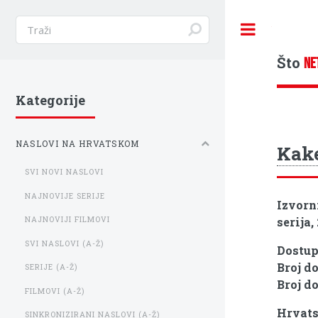
Toggle
Što
NE
Kategorije
NASLOVI NA HRVATSKOM
Kak
SVI NOVI NASLOVI
NAJNOVIJE SERIJE
Izvorn
serija,
NAJNOVIJI FILMOVI
SVI NASLOVI (A-Ž)
Dostu
Broj d
SERIJE (A-Ž)
Broj d
FILMOVI (A-Ž)
Hrvats
SINKRONIZIRANI NASLOVI (A-Ž)