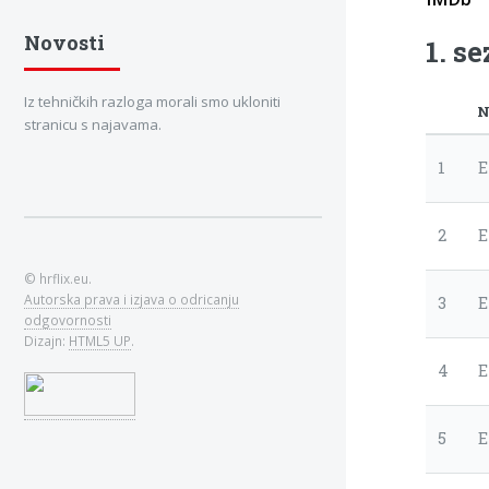
Novosti
1. s
Iz tehničkih razloga morali smo ukloniti
N
stranicu s najavama.
1
E
2
E
© hrflix.eu.
Autorska prava i izjava o odricanju
3
E
odgovornosti
Dizajn:
HTML5 UP
.
4
E
5
E