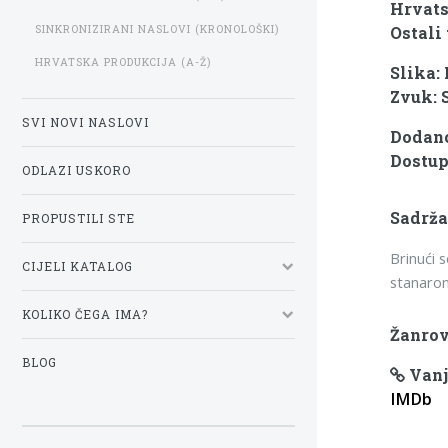
Hrvats
SINKRONIZIRANI NASLOVI (KRONOLOŠKI)
Ostali 
HRVATSKA PRODUKCIJA (A-Ž)
Slika:
Zvuk: 
SVI NOVI NASLOVI
Dodano
Dostup
ODLAZI USKORO
Sadrža
PROPUSTILI STE
Brinući 
CIJELI KATALOG
stanaro
KOLIKO ČEGA IMA?
Žanrov
BLOG
Vanj
IMDb