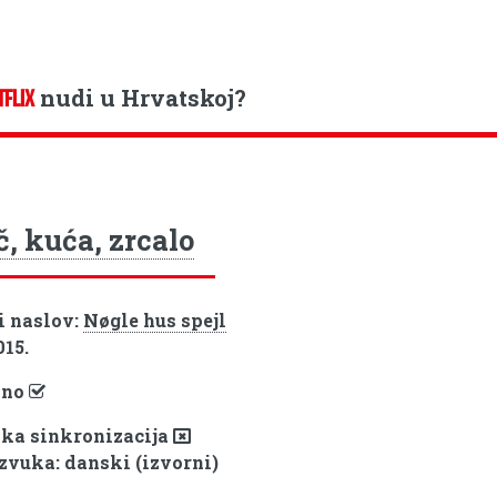
nudi u Hrvatskoj?
TFLIX
č, kuća, zrcalo
i naslov:
Nøgle hus spejl
015.
pno
ka sinkronizacija
 zvuka: danski (izvorni)