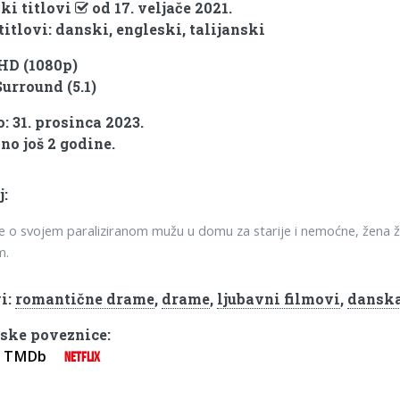
ki titlovi
od 17. veljače 2021.
titlovi: danski, engleski, talijanski
 HD (1080p)
Surround (5.1)
: 31. prosinca 2023.
no još 2 godine.
j:
se o svojem paraliziranom mužu u domu za starije i nemoćne, žena ž
m.
i:
romantične drame
,
drame
,
ljubavni filmovi
,
danska
ske poveznice:
TMDb
NETFLIX