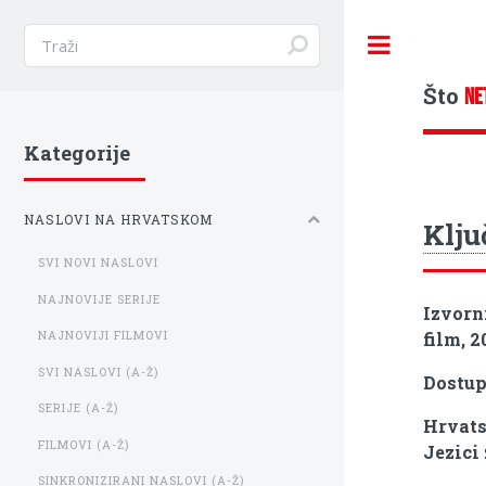
Toggle
Što
NE
Kategorije
NASLOVI NA HRVATSKOM
Klju
SVI NOVI NASLOVI
NAJNOVIJE SERIJE
Izvorn
film, 2
NAJNOVIJI FILMOVI
SVI NASLOVI (A-Ž)
Dostu
SERIJE (A-Ž)
Hrvats
FILMOVI (A-Ž)
Jezici
SINKRONIZIRANI NASLOVI (A-Ž)