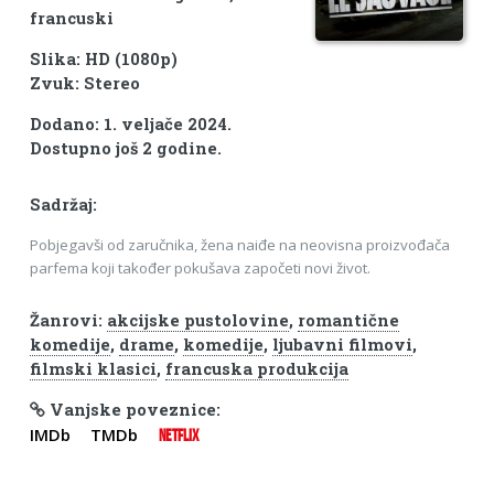
francuski
Slika: HD (1080p)
Zvuk: Stereo
Dodano: 1. veljače 2024.
Dostupno još 2 godine.
Sadržaj:
Pobjegavši od zaručnika, žena naiđe na neovisna proizvođača
parfema koji također pokušava započeti novi život.
Žanrovi:
akcijske pustolovine
,
romantične
komedije
,
drame
,
komedije
,
ljubavni filmovi
,
filmski klasici
,
francuska produkcija
Vanjske poveznice:
IMDb
TMDb
NETFLIX