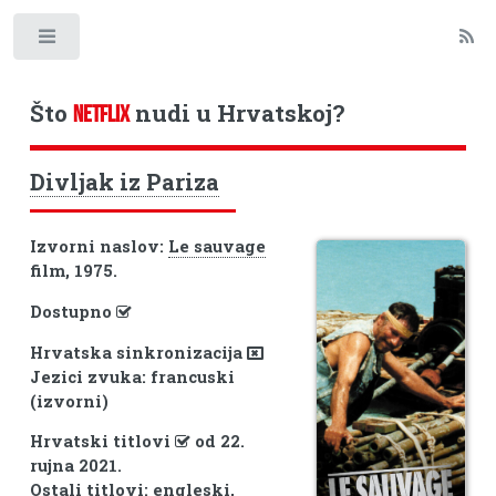
Toggle
Što
nudi u Hrvatskoj?
NETFLIX
Divljak iz Pariza
Izvorni naslov:
Le sauvage
film, 1975.
Dostupno
Hrvatska sinkronizacija
Jezici zvuka: francuski
(izvorni)
Hrvatski titlovi
od 22.
rujna 2021.
Ostali titlovi: engleski,