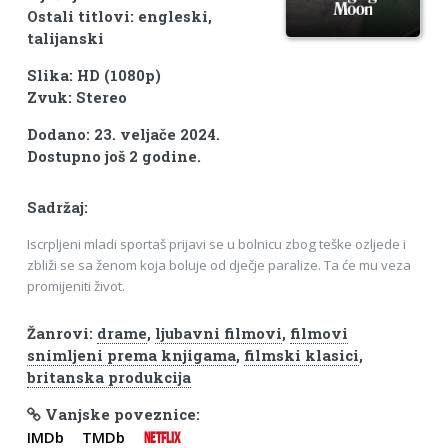
Ostali titlovi: engleski,
talijanski
Slika: HD (1080p)
Zvuk: Stereo
Dodano: 23. veljače 2024.
Dostupno još 2 godine.
Sadržaj:
Iscrpljeni mladi sportaš prijavi se u bolnicu zbog teške ozljede i
zbliži se sa ženom koja boluje od dječje paralize. Ta će mu veza
promijeniti život.
Žanrovi:
drame
,
ljubavni filmovi
,
filmovi
snimljeni prema knjigama
,
filmski klasici
,
britanska produkcija
Vanjske poveznice:
IMDb
TMDb
NETFLIX