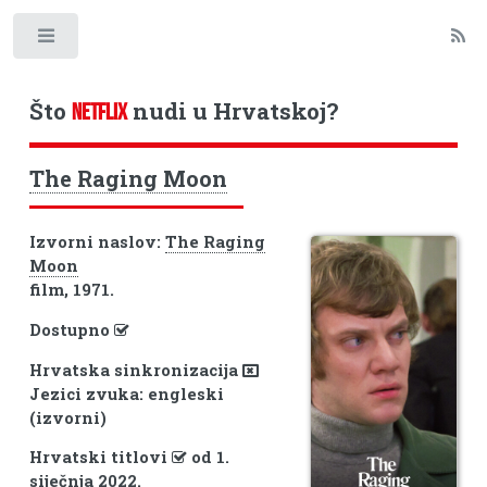
Toggle
Što
nudi u Hrvatskoj?
NETFLIX
The Raging Moon
Izvorni naslov:
The Raging
Moon
film, 1971.
Dostupno
Hrvatska sinkronizacija
Jezici zvuka: engleski
(izvorni)
Hrvatski titlovi
od 1.
siječnja 2022.