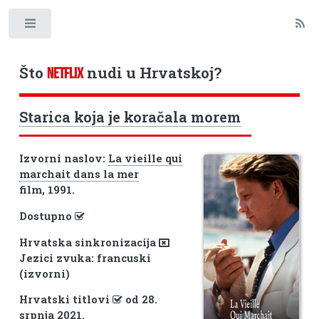
Toggle
Što
nudi u Hrvatskoj?
NETFLIX
Starica koja je koračala morem
Izvorni naslov:
La vieille qui
marchait dans la mer
film, 1991.
Dostupno
Hrvatska sinkronizacija
Jezici zvuka: francuski
(izvorni)
Hrvatski titlovi
od 28.
srpnja 2021.