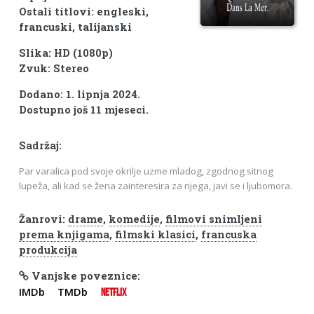
Ostali titlovi: engleski,
francuski, talijanski
Slika: HD (1080p)
Zvuk: Stereo
Dodano: 1. lipnja 2024.
Dostupno još 11 mjeseci.
Sadržaj:
Par varalica pod svoje okrilje uzme mladog, zgodnog sitnog
lupeža, ali kad se žena zainteresira za njega, javi se i ljubomora.
Žanrovi:
drame
,
komedije
,
filmovi snimljeni
prema knjigama
,
filmski klasici
,
francuska
produkcija
Vanjske poveznice:
IMDb
TMDb
NETFLIX