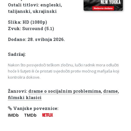
Ostali titlovi: engleski,
talijanski, ukrajinski
Slika: HD (1080p)
Zvuk: Surround (5.1)
Dodano: 28. svibnja 2026.
Sadržaj:
Nakon što posvjedoči teškom zločinu, lučki radnik mora odlučiti
hoće li šutjeti ili će pristati svjedočiti protiv moćnog mafijaša koji
kontrolira dokove.
Žanrovi:
drame o socijalnim problemima
,
drame
,
filmski klasici
Vanjske poveznice:
IMDb
TMDb
NETFLIX