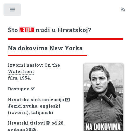
Toggle
Što
nudi u Hrvatskoj?
NETFLIX
Na dokovima New Yorka
Izvorni naslov:
On the
Waterfront
film, 1954.
Dostupno
Hrvatska sinkronizacija
Jezici zvuka: engleski
(izvorni), talijanski
Hrvatski titlovi
od 28.
svibnja 2026.