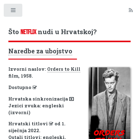
Toggle
Što
nudi u Hrvatskoj?
NETFLIX
Naredbe za ubojstvo
Izvorni naslov:
Orders to Kill
film, 1958.
Dostupno
Hrvatska sinkronizacija
Jezici zvuka: engleski
(izvorni)
Hrvatski titlovi
od 1.
siječnja 2022.
Ostali titlovi: engleski,