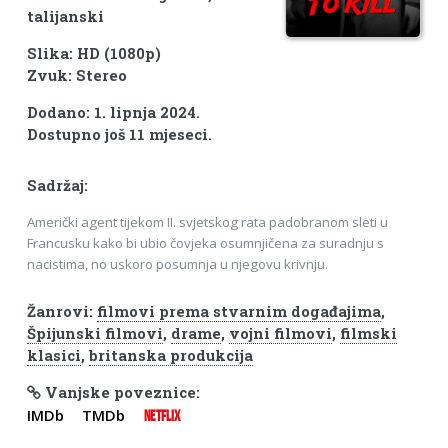
talijanski
Slika: HD (1080p)
Zvuk: Stereo
Dodano: 1. lipnja 2024.
Dostupno još 11 mjeseci.
Sadržaj:
Američki agent tijekom II. svjetskog rata padobranom sleti u
Francusku kako bi ubio čovjeka osumnjičena za suradnju s
nacistima, no uskoro posumnja u njegovu krivnju.
Žanrovi:
filmovi prema stvarnim događajima
,
Špijunski filmovi
,
drame
,
vojni filmovi
,
filmski
klasici
,
britanska produkcija
Vanjske poveznice:
IMDb
TMDb
NETFLIX