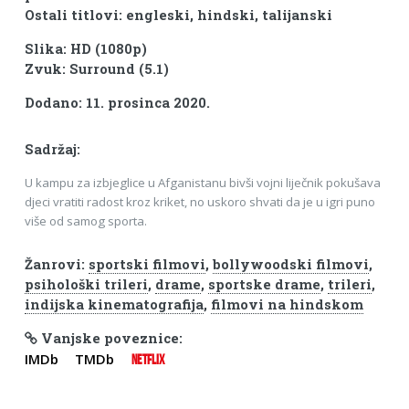
Ostali titlovi: engleski, hindski, talijanski
Slika: HD (1080p)
Zvuk: Surround (5.1)
Dodano: 11. prosinca 2020.
Sadržaj:
U kampu za izbjeglice u Afganistanu bivši vojni liječnik pokušava
djeci vratiti radost kroz kriket, no uskoro shvati da je u igri puno
više od samog sporta.
Žanrovi:
sportski filmovi
,
bollywoodski filmovi
,
psihološki trileri
,
drame
,
sportske drame
,
trileri
,
indijska kinematografija
,
filmovi na hindskom
Vanjske poveznice:
IMDb
TMDb
NETFLIX