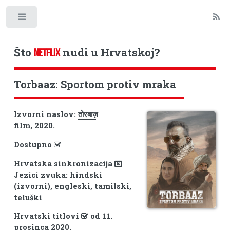
Toggle
Što
nudi u Hrvatskoj?
NETFLIX
Torbaaz: Sportom protiv mraka
Izvorni naslov:
तोरबाज़
film, 2020.
Dostupno
Hrvatska sinkronizacija
Jezici zvuka: hindski
(izvorni), engleski, tamilski,
teluški
Hrvatski titlovi
od 11.
prosinca 2020.