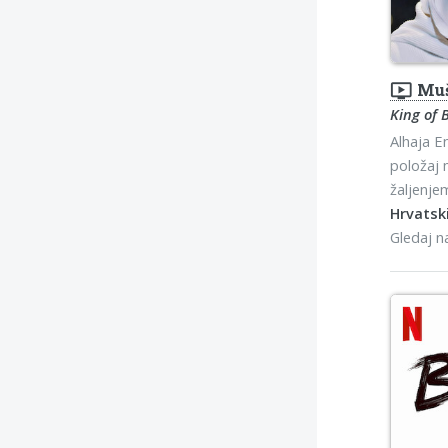
ondemand_video
Muš
King of 
Alhaja E
položaj 
žaljenje
Hrvatski
Gledaj 