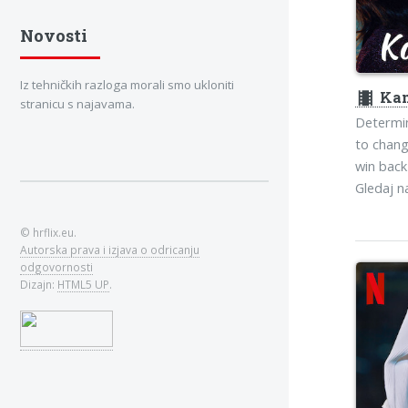
Novosti
Iz tehničkih razloga morali smo ukloniti
theaters
Kam
stranicu s najavama.
Determin
to chang
win back
Gledaj 
© hrflix.eu.
Autorska prava i izjava o odricanju
odgovornosti
Dizajn:
HTML5 UP
.