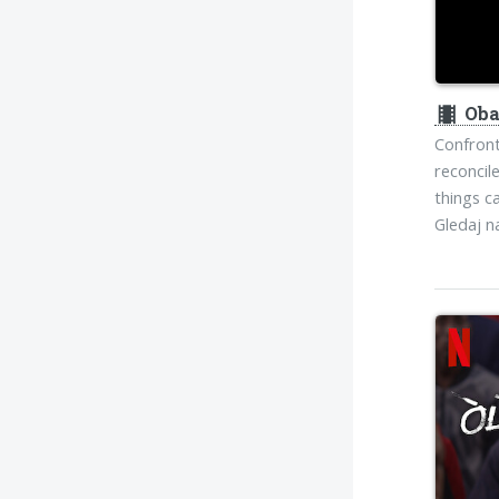
theaters
Oba
Confront
reconci
things c
Gledaj 