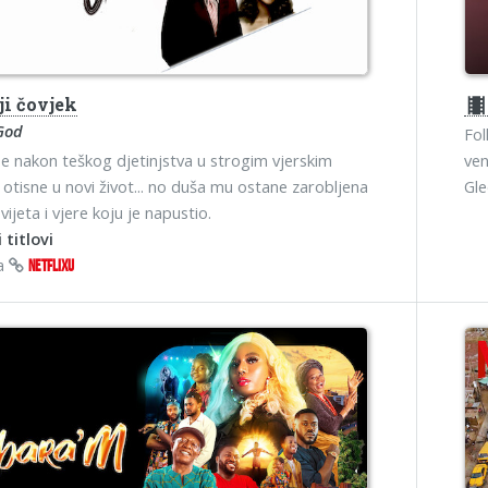
ji čovjek
theater
God
Fol
e nakon teškog djetinjstva u strogim vjerskim
ven
 otisne u novi život... no duša mu ostane zarobljena
Gl
ijeta i vjere koju je napustio.
 titlovi
na
NETFLIXU