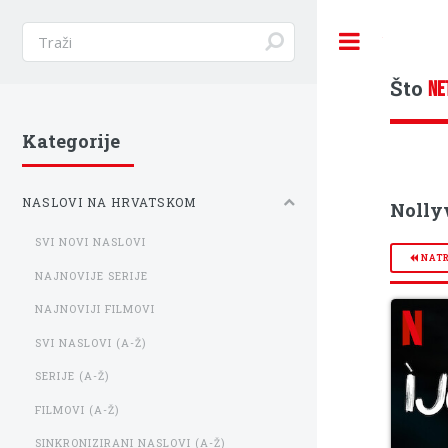
Toggle
Što
NE
Kategorije
NASLOVI NA HRVATSKOM
Nolly
SVI NOVI NASLOVI
NAT
NAJNOVIJE SERIJE
NAJNOVIJI FILMOVI
SVI NASLOVI (A-Ž)
SERIJE (A-Ž)
FILMOVI (A-Ž)
SINKRONIZIRANI NASLOVI (A-Ž)