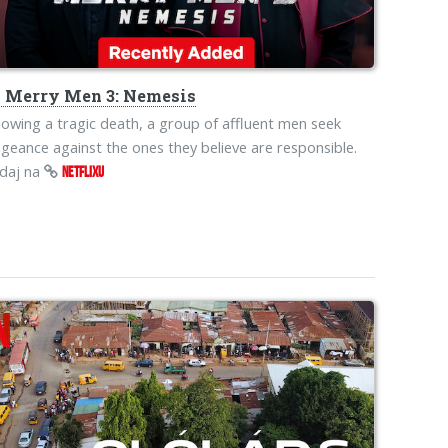
s
Merry Men 3: Nemesis
lowing a tragic death, a group of affluent men seek
geance against the ones they believe are responsible.
edaj na
NETFLIXU