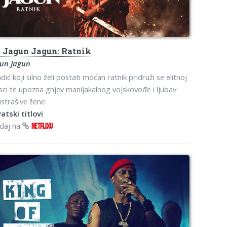
s
Jagun Jagun: Ratnik
gun Jagun
dić koji silno želi postati moćan ratnik pridruži se elitnoj
sci te upozna gnjev manijakalnog vojskovođe i ljubav
strašive žene.
atski titlovi
edaj na
NETFLIXU