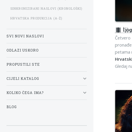
SINKRONIZIRANI NASLOVI (KRONOLOŠKI)
HRVATSKA PRODUKCIJA (A-Ž)
theaters
Ìjọ̀
SVI NOVI NASLOVI
Četvero 
pronađe 
ODLAZI USKORO
petama n
Hrvatski
PROPUSTILI STE
Gledaj 
CIJELI KATALOG
KOLIKO ČEGA IMA?
BLOG