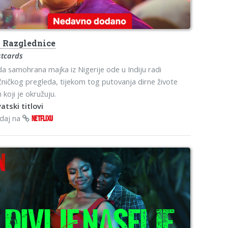
o
Razglednice
stcards
a samohrana majka iz Nigerije ode u Indiju radi
ečničkog pregleda, tijekom tog putovanja dirne živote
h koji je okružuju.
atski titlovi
edaj na
NETFLIXU