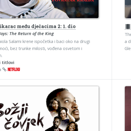
karac među dječacima 2: 1. dio
theater
Boys: The Return of the King
The
niola Salami krene ispočetka i baci oko na drugi
a d
moći, bez trunke milosti, vođena osvetom i
Gl
m.
 titlovi
na
NETFLIXU