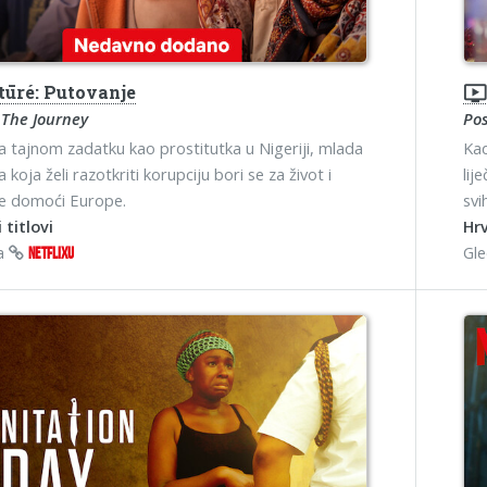
tūré: Putovanje
ondemand_vide
 The Journey
Po
a tajnom zadatku kao prostitutka u Nigeriji, mlada
Kad
 koja želi razotkriti korupciju bori se za život i
lij
se domoći Europe.
svi
 titlovi
Hrv
na
Gl
NETFLIXU