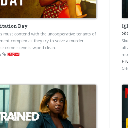
itation Day
ondemand_vide
Sh
 must contend with the uncooperative tenants of
ment complex as they try to solve a murder
Sku
he crime scene is wiped clean.
ali
na
mog
NETFLIXU
Hrv
Gl