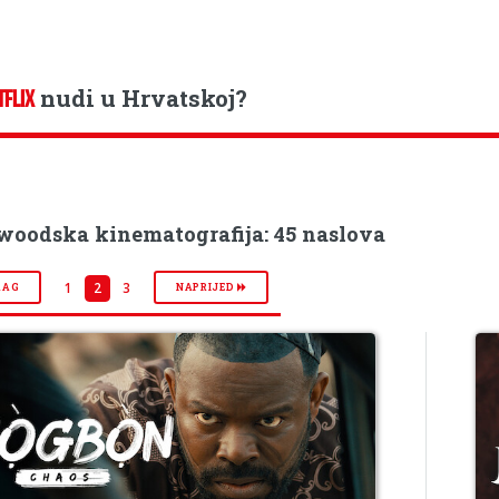
nudi u Hrvatskoj?
TFLIX
woodska kinematografija: 45 naslova
1
2
3
RAG
NAPRIJED