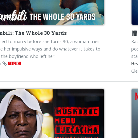
bili: The Whole 30 Yards
theater
ed to marry before she turns 30, a woman tries
Kad
e her impulsive ways and do whatever it takes to
pos
 the boyfriend who left her.
sta
na
Hrv
NETFLIXU
Gl