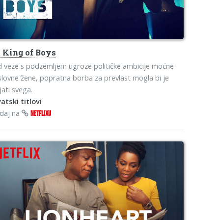
s
King of Boys
 veze s podzemljem ugroze političke ambicije moćne
lovne žene, popratna borba za prevlast mogla bi je
jati svega.
atski titlovi
edaj na
NETFLIXU