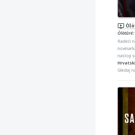
ondemand_video
Òlò
Òlòtūré:
Radeći n
novinarka
nastoji 
Hrvatski
Gledaj 