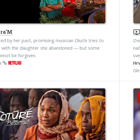
ra'M
ondemand_vide
ed by her past, promising musician Oluchi tries to
Dvo
le with the daughter she abandoned — but some
nač
annot be forgiven.
sve
na
Hrv
NETFLIXU
Gl