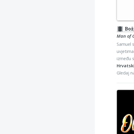
theaters
Bož
Man of 
Samuel s
uvjetima
između sv
Hrvatski
Gledaj 