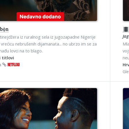
gbọ̀n
theater
Ja
tinejdžera iz ruralnog sela iz jugozapadne Nigerije
vrećicu nebrušenih dijamanata... no ubrzo im se za
Mla
ađu lovci na to blago.
voj
 titlovi
neu
na
Hrv
NETFLIXU
Gl