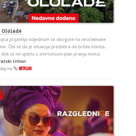
o
Olóládé
jica prijatelja odjednom se obogate na neočekivane
ine. Čini se da je situacija predobra da bi bila istinita...
 dok se ne upletu u smrtonosni plan pranja novca.
atski titlovi
edaj na
NETFLIXU