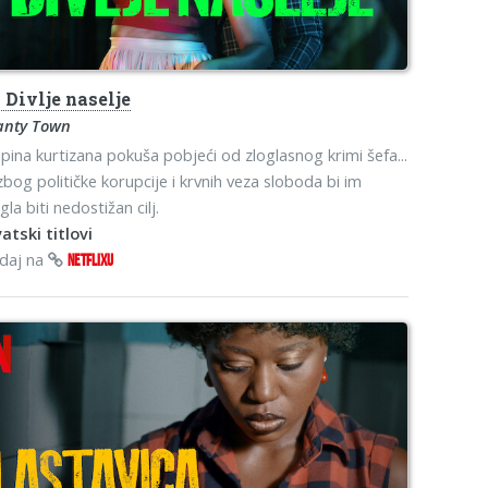
o
Divlje naselje
anty Town
pina kurtizana pokuša pobjeći od zloglasnog krimi šefa...
 zbog političke korupcije i krvnih veza sloboda bi im
la biti nedostižan cilj.
atski titlovi
edaj na
NETFLIXU