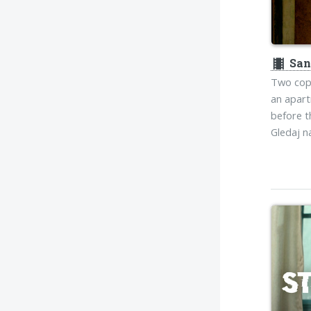
theaters
San
Two cops
an apart
before t
Gledaj 